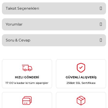
Taksit Seçenekleri
Yorumlar
Soru & Cevap
Bu ürüne ilk yorumu siz yapın!
Yorum Yaz
Ürün hakkında henüz soru sorulmamış.
Soru Sor
HIZLI GÖNDERİ
GÜVENLİ ALIŞVERİŞ
17:00’a kadar ki tüm siparişler
256bit SSL Sertifikası