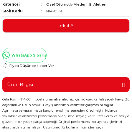
Kategori
Özel Otomotiv Aletleri
,
El Aletleri
ştırıclar
lar ve Penseler
Stok Kodu
N14-051R
cılar
i
Teklif Al
erleri
e Eğeler
i Kaplamalar
WhatsApp Sipariş
etleri
Fiyatı Düşünce Haber Ver
Ürün Bilgisi
Atölye Aletleri
Ceta Form N14-051 model numaralı el aletiniz için yüksek kaliteli yedek kayış. Bu
dayanıklı ve uzun ömürlü kayış, aletinizin kesintisiz çalışmasını sağlar.
Aşınmaya ve yıpranmaya karşı dirençli malzemeden üretilmiştir. Kolayca
takılabilir ve aletinizin performansını en üst düzeye çıkarır. Ceta Form kalitesiyle
güvenilir bir yedek parça seçeneği. Orijinal performansı koruyarak işlerinizi
 Aksesuarları
aksatmadan tamamlayın. Uzun ömürlü kullanım için ideal seçim.