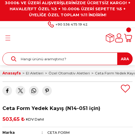
3000₺ VE ÜZERİ ALIŞVERİŞLERİNİZDE ÜCRETSİZ KARGO! +
Geri Dön
Geri Dön
Geri Dön
Geri Dön
Geri Dön
HAVALE/EFT ÖZEL %3 + 10.000₺ ÜZERİ SEPETTE %5 +
ÜYELİĞE ÖZEL TOPLAM %11 İNDİRİM!
ar
eyler
e Gresler
ndırma Taşları ve
+90 536 475 19 42
ar
eyiciler
ve Alet Setleri
ırıcılar
- Kaplama
ı
llenler
ARA
kler
eyler
ar ve Aksesuarları
Anasayfa
El Aletleri
Özel Otomotiv Aletleri
Ceta Form Yedek Kayış
r
tırıcılar
arı
ı
 Yapıştırıcılar
ik Kesme Ve Taşlama Sıvıları
 Bits Uçlar
Ceta Form Yedek Kayış (N14-051 için)
lar
yleri
ları
ciler
503,65 ₺
KDV Dahil
r
ler
ciler
etler ve Multimetreler
Marka
CETA FORM