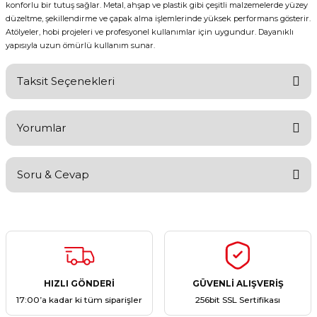
konforlu bir tutuş sağlar. Metal, ahşap ve plastik gibi çeşitli malzemelerde yüzey
düzeltme, şekillendirme ve çapak alma işlemlerinde yüksek performans gösterir.
Atölyeler, hobi projeleri ve profesyonel kullanımlar için uygundur. Dayanıklı
yapısıyla uzun ömürlü kullanım sunar.
Taksit Seçenekleri
Yorumlar
Soru & Cevap
Bu ürüne ilk yorumu siz yapın!
Yorum Yaz
Ürün hakkında henüz soru sorulmamış.
Soru Sor
HIZLI GÖNDERİ
GÜVENLİ ALIŞVERİŞ
17:00’a kadar ki tüm siparişler
256bit SSL Sertifikası