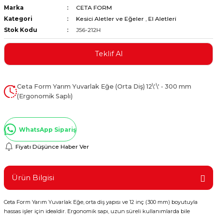
Marka
CETA FORM
ştırıclar
lar ve Penseler
Kategori
Kesici Aletler ve Eğeler
,
El Aletleri
Stok Kodu
J56-212H
cılar
i
Teklif Al
erleri
e Eğeler
i Kaplamalar
Ceta Form Yarım Yuvarlak Eğe (Orta Diş) 12\'\' - 300 mm
(Ergonomik Saplı)
etleri
WhatsApp Sipariş
Fiyatı Düşünce Haber Ver
Atölye Aletleri
Ürün Bilgisi
 Aksesuarları
Ceta Form Yarım Yuvarlak Eğe, orta diş yapısı ve 12 inç (300 mm) boyutuyla
hassas işler için idealdir. Ergonomik sapı, uzun süreli kullanımlarda bile