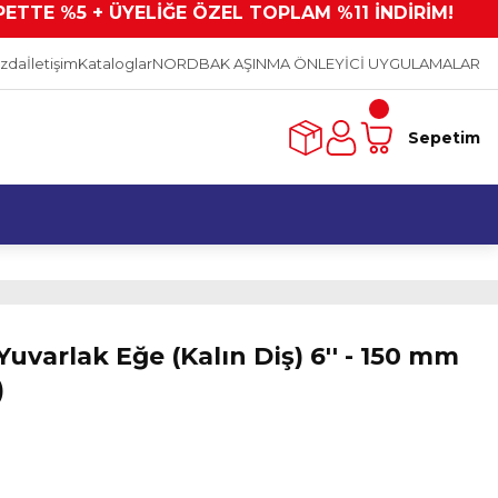
PETTE %5 + ÜYELİĞE ÖZEL TOPLAM %11 İNDİRİM!
ızda
İletişim
Kataloglar
NORDBAK AŞINMA ÖNLEYİCİ UYGULAMALAR
Sepetim
uvarlak Eğe (Kalın Diş) 6'' - 150 mm
)