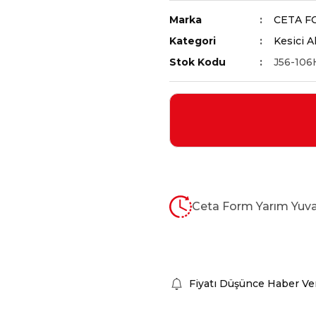
Marka
CETA F
Kategori
Kesici A
Stok Kodu
J56-106
Ceta Form Yarım Yuvar
Fiyatı Düşünce Haber Ve