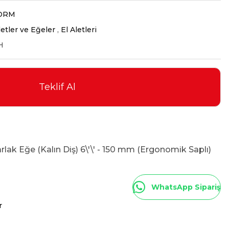
ORM
letler ve Eğeler
,
El Aletleri
H
Teklif Al
lak Eğe (Kalın Diş) 6\'\' - 150 mm (Ergonomik Saplı)
WhatsApp Sipariş
r