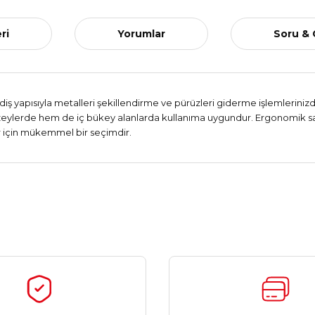
ri
Yorumlar
Soru &
ş yapısıyla metalleri şekillendirme ve pürüzleri giderme işlemlerinizde
eylerde hem de iç bükey alanlarda kullanıma uygundur. Ergonomik sapı, 
ar için mükemmel bir seçimdir.
Ürün hakkında henüz soru sorulmamış.
Bu ürüne ilk yorumu siz yapın!
Yorum Yaz
Soru Sor