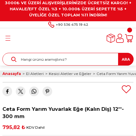
3000₺ VE ÜZERİ ALIŞVERİŞLERİNİZDE ÜCRETSİZ KARGO! +
Geri Dön
Geri Dön
Geri Dön
Geri Dön
Geri Dön
HAVALE/EFT ÖZEL %3 + 10.000₺ ÜZERİ SEPETTE %5 +
ÜYELİĞE ÖZEL TOPLAM %11 İNDİRİM!
ar
eyler
e Gresler
ndırma Taşları ve
+90 536 475 19 42
ar
eyiciler
ve Alet Setleri
ırıcılar
- Kaplama
ı
llenler
ARA
kler
eyler
ar ve Aksesuarları
Anasayfa
El Aletleri
Kesici Aletler ve Eğeler
Ceta Form Yarım Yuvar
r
tırıcılar
arı
ı
 Yapıştırıcılar
ik Kesme Ve Taşlama Sıvıları
 Bits Uçlar
Ceta Form Yarım Yuvarlak Eğe (Kalın Diş) 12''-
lar
yleri
ları
ciler
300 mm
795,82 ₺
KDV Dahil
r
ler
ciler
etler ve Multimetreler