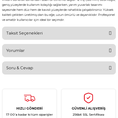
geniş yüzeylerde kullanım kolaylığı sağlarken, yarım yuvarlak tasarımı
sayesinde hem düz hem de kavisli yüzeylerde rahatlıkla çalışabilirsiniz. Yüksek
kaliteli çelikten üretilmiş olan bu eğe, uzun ömürlü ve dayanıklıdır. Profesyonel
ve amatör kullanıcılar için ideal bir seçimdir.
Taksit Seçenekleri
Yorumlar
Soru & Cevap
Bu ürüne ilk yorumu siz yapın!
Yorum Yaz
Ürün hakkında henüz soru sorulmamış.
Soru Sor
HIZLI GÖNDERİ
GÜVENLİ ALIŞVERİŞ
17:00’a kadar ki tüm siparişler
256bit SSL Sertifikası