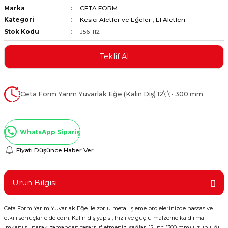
Marka
CETA FORM
ştırıclar
lar ve Penseler
Kategori
Kesici Aletler ve Eğeler
,
El Aletleri
Stok Kodu
J56-112
cılar
i
Teklif Al
erleri
e Eğeler
i Kaplamalar
Ceta Form Yarım Yuvarlak Eğe (Kalın Diş) 12\'\'- 300 mm
etleri
WhatsApp Sipariş
Fiyatı Düşünce Haber Ver
Atölye Aletleri
Ürün Bilgisi
Ceta Form Yarım Yuvarlak Eğe ile zorlu metal işleme projelerinizde hassas ve
 Aksesuarları
etkili sonuçlar elde edin. Kalın diş yapısı, hızlı ve güçlü malzeme kaldırma
imkanı sunarak zamandan tasarruf etmenizi sağlar. 12 inç (300 mm) uzunluğu,