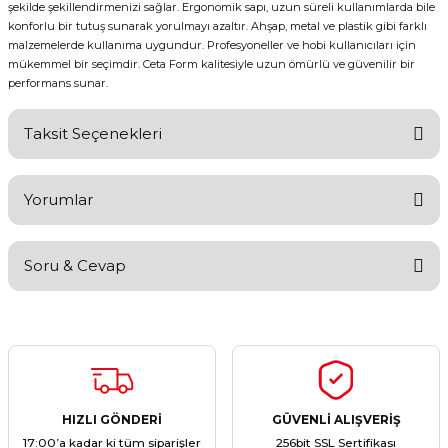
şekilde şekillendirmenizi sağlar. Ergonomik sapı, uzun süreli kullanımlarda bile
konforlu bir tutuş sunarak yorulmayı azaltır. Ahşap, metal ve plastik gibi farklı
malzemelerde kullanıma uygundur. Profesyoneller ve hobi kullanıcıları için
mükemmel bir seçimdir. Ceta Form kalitesiyle uzun ömürlü ve güvenilir bir
performans sunar.
Taksit Seçenekleri
Yorumlar
Soru & Cevap
Bu ürüne ilk yorumu siz yapın!
Yorum Yaz
Ürün hakkında henüz soru sorulmamış.
Soru Sor
HIZLI GÖNDERİ
GÜVENLİ ALIŞVERİŞ
17:00’a kadar ki tüm siparişler
256bit SSL Sertifikası