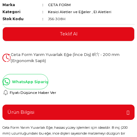
Marka
CETA FORM
ştırıclar
lar ve Penseler
Kategori
Kesici Aletler ve Eğeler
,
El Aletleri
Stok Kodu
J56-308H
cılar
i
Teklif Al
erleri
e Eğeler
i Kaplamalar
Ceta Form Yarım Yuvarlak Eğe (İnce Diş) 8\'\' - 200 mm
(Ergonomik Saplı)
etleri
WhatsApp Sipariş
Fiyatı Düşünce Haber Ver
Atölye Aletleri
Ürün Bilgisi
 Aksesuarları
Ceta Form Yarım Yuvarlak Eğe, hassas yüzey işlemleri için idealdir. 8 inç (200
mm) uzunluğundaki bu eğe, ince dişleri sayesinde malzemeyi düzgün bir