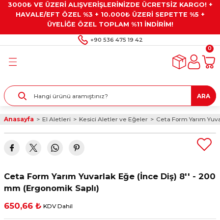
3000₺ VE ÜZERİ ALIŞVERİŞLERİNİZDE ÜCRETSİZ KARGO! +
Geri Dön
Geri Dön
Geri Dön
Geri Dön
Geri Dön
HAVALE/EFT ÖZEL %3 + 10.000₺ ÜZERİ SEPETTE %5 +
ÜYELİĞE ÖZEL TOPLAM %11 İNDİRİM!
ar
eyler
e Gresler
ndırma Taşları ve
+90 536 475 19 42
0
ar
eyiciler
ve Alet Setleri
ırıcılar
- Kaplama
ı
llenler
ARA
kler
eyler
ar ve Aksesuarları
Anasayfa
El Aletleri
Kesici Aletler ve Eğeler
Ceta Form Yarım Yuvar
r
tırıcılar
arı
ı
 Yapıştırıcılar
ik Kesme Ve Taşlama Sıvıları
 Bits Uçlar
Ceta Form Yarım Yuvarlak Eğe (İnce Diş) 8'' - 200
lar
yleri
ları
ciler
mm (Ergonomik Saplı)
650,66 ₺
KDV Dahil
r
ler
ciler
etler ve Multimetreler