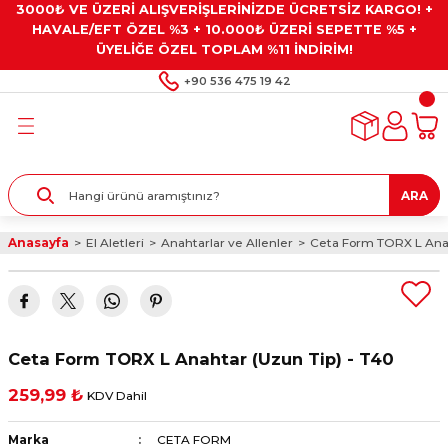
3000₺ VE ÜZERİ ALIŞVERİŞLERİNİZDE ÜCRETSİZ KARGO! +
Geri Dön
Geri Dön
Geri Dön
Geri Dön
Geri Dön
HAVALE/EFT ÖZEL %3 + 10.000₺ ÜZERİ SEPETTE %5 +
ÜYELİĞE ÖZEL TOPLAM %11 İNDİRİM!
ar
eyler
e Gresler
ndırma Taşları ve
+90 536 475 19 42
ar
eyiciler
ve Alet Setleri
ırıcılar
- Kaplama
ı
llenler
ARA
kler
eyler
ar ve Aksesuarları
Anasayfa
El Aletleri
Anahtarlar ve Allenler
Ceta Form TORX L Anah
r
tırıcılar
arı
ı
 Yapıştırıcılar
ik Kesme Ve Taşlama Sıvıları
 Bits Uçlar
Ceta Form TORX L Anahtar (Uzun Tip) - T40
lar
yleri
ları
ciler
259,99 ₺
KDV Dahil
r
ler
ciler
etler ve Multimetreler
Marka
CETA FORM