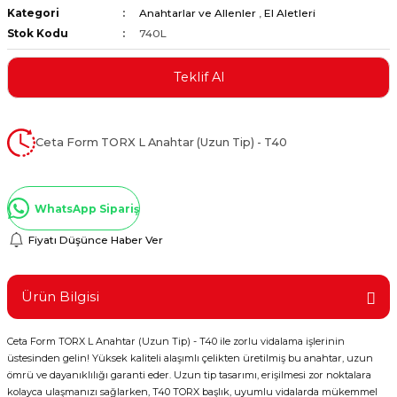
Kategori
Anahtarlar ve Allenler
,
El Aletleri
ştırıclar
lar ve Penseler
Stok Kodu
740L
cılar
i
Teklif Al
erleri
e Eğeler
Ceta Form TORX L Anahtar (Uzun Tip) - T40
i Kaplamalar
etleri
WhatsApp Sipariş
Fiyatı Düşünce Haber Ver
Atölye Aletleri
Ürün Bilgisi
Ceta Form TORX L Anahtar (Uzun Tip) - T40 ile zorlu vidalama işlerinin
üstesinden gelin! Yüksek kaliteli alaşımlı çelikten üretilmiş bu anahtar, uzun
 Aksesuarları
ömrü ve dayanıklılığı garanti eder. Uzun tip tasarımı, erişilmesi zor noktalara
kolayca ulaşmanızı sağlarken, T40 TORX başlık, uyumlu vidalarda mükemmel