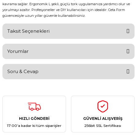
kavrama sağlar. Ergonomik L şekli, güçlü tork uygulamanıza yardımcı olur ve
yorulmayı azaltır. Profesyoneller ve DIY kullanıcıları için idealdir. Ceta Form
güvencesiyle uzun yıllar güvenle kullanabilirsiniz.
Taksit Seçenekleri
Yorumlar
Soru & Cevap
Bu ürüne ilk yorumu siz yapın!
Yorum Yaz
Ürün hakkında henüz soru sorulmamış.
Soru Sor
HIZLI GÖNDERİ
GÜVENLİ ALIŞVERİŞ
17:00’a kadar ki tüm siparişler
256bit SSL Sertifikası