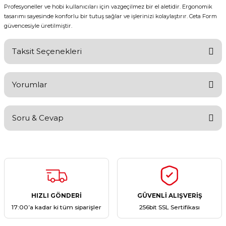
Profesyoneller ve hobi kullanıcıları için vazgeçilmez bir el aletidir. Ergonomik
tasarımı sayesinde konforlu bir tutuş sağlar ve işlerinizi kolaylaştırır. Ceta Form
güvencesiyle üretilmiştir.
Taksit Seçenekleri
Yorumlar
Soru & Cevap
Bu ürüne ilk yorumu siz yapın!
Yorum Yaz
Ürün hakkında henüz soru sorulmamış.
Soru Sor
HIZLI GÖNDERİ
GÜVENLİ ALIŞVERİŞ
17:00’a kadar ki tüm siparişler
256bit SSL Sertifikası