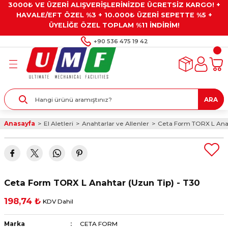
3000₺ VE ÜZERİ ALIŞVERİŞLERİNİZDE ÜCRETSİZ KARGO! +
Geri Dön
Geri Dön
Geri Dön
Geri Dön
Geri Dön
HAVALE/EFT ÖZEL %3 + 10.000₺ ÜZERİ SEPETTE %5 +
ÜYELİĞE ÖZEL TOPLAM %11 İNDİRİM!
ar
eyler
e Gresler
ndırma Taşları ve
+90 536 475 19 42
ar
eyiciler
ve Alet Setleri
ırıcılar
- Kaplama
ı
llenler
ARA
kler
eyler
ar ve Aksesuarları
Anasayfa
El Aletleri
Anahtarlar ve Allenler
Ceta Form TORX L Anah
r
tırıcılar
arı
ı
 Yapıştırıcılar
ik Kesme Ve Taşlama Sıvıları
 Bits Uçlar
Ceta Form TORX L Anahtar (Uzun Tip) - T30
lar
yleri
ları
ciler
198,74 ₺
KDV Dahil
r
ler
ciler
etler ve Multimetreler
Marka
CETA FORM