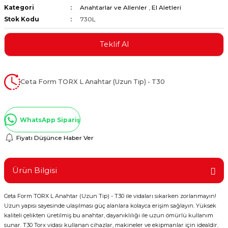
Kategori
Anahtarlar ve Allenler
,
El Aletleri
ştırıclar
lar ve Penseler
Stok Kodu
730L
cılar
i
Teklif Al
erleri
e Eğeler
Ceta Form TORX L Anahtar (Uzun Tip) - T30
i Kaplamalar
etleri
WhatsApp Sipariş
Fiyatı Düşünce Haber Ver
Atölye Aletleri
Ürün Bilgisi
Ceta Form TORX L Anahtar (Uzun Tip) - T30 ile vidaları sıkarken zorlanmayın!
Uzun yapısı sayesinde ulaşılması güç alanlara kolayca erişim sağlayın. Yüksek
 Aksesuarları
kaliteli çelikten üretilmiş bu anahtar, dayanıklılığı ile uzun ömürlü kullanım
sunar. T30 Torx vidası kullanan cihazlar, makineler ve ekipmanlar için idealdir.