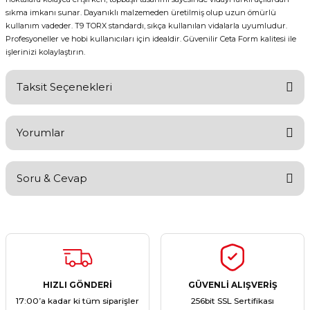
sıkma imkanı sunar. Dayanıklı malzemeden üretilmiş olup uzun ömürlü
kullanım vadeder. T9 TORX standardı, sıkça kullanılan vidalarla uyumludur.
Profesyoneller ve hobi kullanıcıları için idealdir. Güvenilir Ceta Form kalitesi ile
işlerinizi kolaylaştırın.
Taksit Seçenekleri
Yorumlar
Soru & Cevap
Bu ürüne ilk yorumu siz yapın!
Yorum Yaz
Ürün hakkında henüz soru sorulmamış.
Soru Sor
HIZLI GÖNDERİ
GÜVENLİ ALIŞVERİŞ
17:00’a kadar ki tüm siparişler
256bit SSL Sertifikası