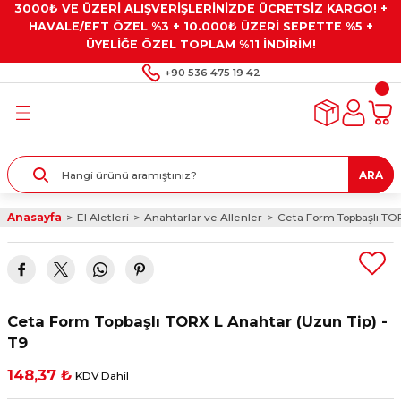
3000₺ VE ÜZERİ ALIŞVERİŞLERİNİZDE ÜCRETSİZ KARGO! +
Geri Dön
Geri Dön
Geri Dön
Geri Dön
Geri Dön
HAVALE/EFT ÖZEL %3 + 10.000₺ ÜZERİ SEPETTE %5 +
ÜYELİĞE ÖZEL TOPLAM %11 İNDİRİM!
ar
eyler
e Gresler
ndırma Taşları ve
+90 536 475 19 42
ar
eyiciler
ve Alet Setleri
ırıcılar
- Kaplama
ı
llenler
ARA
kler
eyler
ar ve Aksesuarları
Anasayfa
El Aletleri
Anahtarlar ve Allenler
Ceta Form Topbaşlı TOR
r
tırıcılar
arı
ı
 Yapıştırıcılar
ik Kesme Ve Taşlama Sıvıları
 Bits Uçlar
Ceta Form Topbaşlı TORX L Anahtar (Uzun Tip) -
lar
yleri
ları
ciler
T9
148,37 ₺
KDV Dahil
r
ler
ciler
etler ve Multimetreler