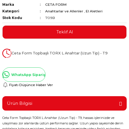
Marka
CETA FORM
ştırıclar
lar ve Penseler
Kategori
Anahtarlar ve Allenler
,
El Aletleri
Stok Kodu
709B
cılar
i
Teklif Al
erleri
e Eğeler
i Kaplamalar
Ceta Form Topbaşlı TORX L Anahtar (Uzun Tip) - T9
etleri
WhatsApp Sipariş
Fiyatı Düşünce Haber Ver
Atölye Aletleri
Ürün Bilgisi
Ceta Form Topbaşlı TORX L Anahtar (Uzun Tip) - T9, hassas işlerinizde ve
 Aksesuarları
ulaşılması zor alanlarda üstün performans sağlar. Uzun yapısı sayesinde derin
noktalara kolayca erişirken, topbaşlı tasarımı sayesinde vidayı farklı açılardan