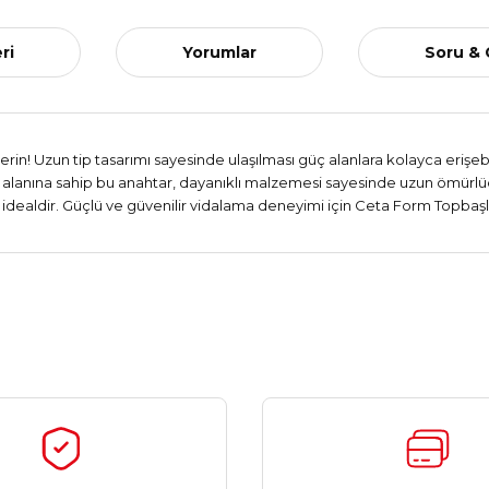
ri
Yorumlar
Soru &
rin! Uzun tip tasarımı sayesinde ulaşılması güç alanlara kolayca erişebi
m alanına sahip bu anahtar, dayanıklı malzemesi sayesinde uzun ömürlüd
n idealdir. Güçlü ve güvenilir vidalama deneyimi için Ceta Form Topbaşlı
Ürün hakkında henüz soru sorulmamış.
Bu ürüne ilk yorumu siz yapın!
Yorum Yaz
Soru Sor