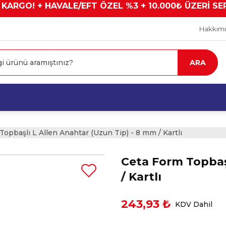
 KARGO! + HAVALE/EFT ÖZEL %3 + 10.000₺ ÜZERİ SE
Hakkım
ARA
opbaşlı L Allen Anahtar (Uzun Tip) - 8 mm / Kartlı
Ceta Form Topbaşl
/ Kartlı
243,93 ₺
KDV Dahil