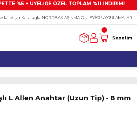
PETTE %5 + ÜYELİĞE ÖZEL TOPLAM %11 İNDİRİM!
ızda
İletişim
Kataloglar
NORDBAK AŞINMA ÖNLEYİCİ UYGULAMALAR
Sepetim
ı L Allen Anahtar (Uzun Tip) - 8 mm