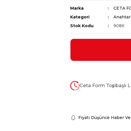
Marka
CETA F
Kategori
Anahtarl
Stok Kodu
908X
Ceta Form Topbaşlı L 
Fiyatı Düşünce Haber Ve