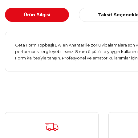
Ürün Bilgisi
Taksit Seçenekle
Ceta Form Topbaşlı L Allen Anahtar ile zorlu vidalamalara son ve
performans sergileyebilirsiniz. 8 mm ölçüsü ile yaygın kullanı
Form kalitesiyle tanışın. Profesyonel ve amatör kullanımlar içi