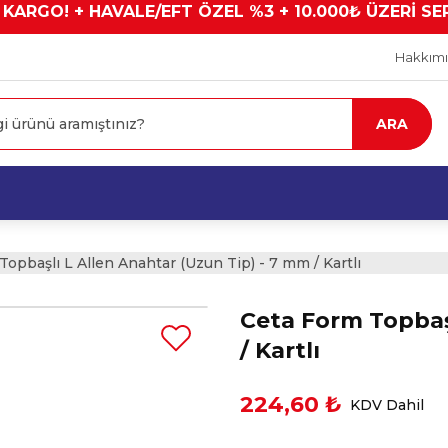
 KARGO! + HAVALE/EFT ÖZEL %3 + 10.000₺ ÜZERİ SE
Hakkım
ARA
opbaşlı L Allen Anahtar (Uzun Tip) - 7 mm / Kartlı
Ceta Form Topbaşl
/ Kartlı
224,60 ₺
KDV Dahil