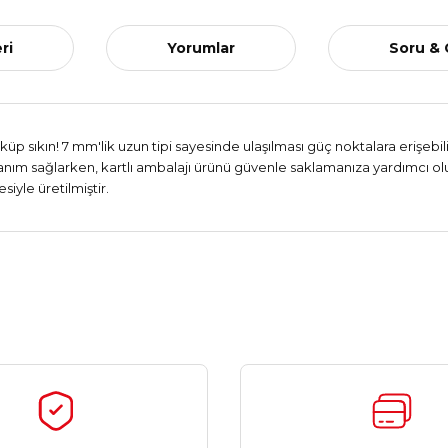
ri
Yorumlar
Soru &
üp sıkın! 7 mm'lik uzun tipi sayesinde ulaşılması güç noktalara erişebilir
anım sağlarken, kartlı ambalajı ürünü güvenle saklamanıza yardımcı olur
siyle üretilmiştir.
Ürün hakkında henüz soru sorulmamış.
Bu ürüne ilk yorumu siz yapın!
Yorum Yaz
Soru Sor