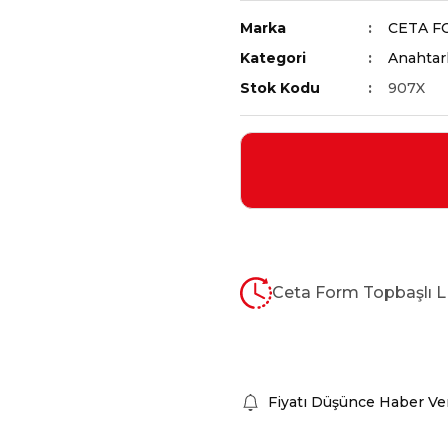
Marka
CETA F
Kategori
Anahtarl
Stok Kodu
907X
Ceta Form Topbaşlı L 
Fiyatı Düşünce Haber Ve