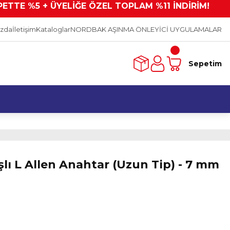
PETTE %5 + ÜYELİĞE ÖZEL TOPLAM %11 İNDİRİM!
ızda
İletişim
Kataloglar
NORDBAK AŞINMA ÖNLEYİCİ UYGULAMALAR
Sepetim
ı L Allen Anahtar (Uzun Tip) - 7 mm