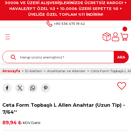
3000₺ VE ÜZERİ ALIŞVERİŞLERİNİZDE ÜCRETSİZ KARGO! +
Geri Dön
Geri Dön
Geri Dön
Geri Dön
Geri Dön
HAVALE/EFT ÖZEL %3 + 10.000₺ ÜZERİ SEPETTE %5 +
ÜYELİĞE ÖZEL TOPLAM %11 İNDİRİM!
ar
eyler
e Gresler
ndırma Taşları ve
+90 536 475 19 42
ar
eyiciler
ve Alet Setleri
ırıcılar
- Kaplama
ı
llenler
ARA
kler
eyler
ar ve Aksesuarları
Anasayfa
El Aletleri
Anahtarlar ve Allenler
Ceta Form Topbaşlı L Al
r
tırıcılar
arı
ı
 Yapıştırıcılar
ik Kesme Ve Taşlama Sıvıları
 Bits Uçlar
Ceta Form Topbaşlı L Allen Anahtar (Uzun Tip) -
lar
yleri
ları
ciler
7/64''
89,94 ₺
KDV Dahil
r
ler
ciler
etler ve Multimetreler