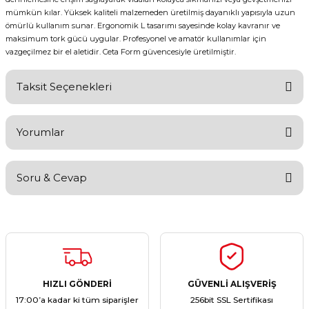
mümkün kılar. Yüksek kaliteli malzemeden üretilmiş dayanıklı yapısıyla uzun
ömürlü kullanım sunar. Ergonomik L tasarımı sayesinde kolay kavranır ve
maksimum tork gücü uygular. Profesyonel ve amatör kullanımlar için
vazgeçilmez bir el aletidir. Ceta Form güvencesiyle üretilmiştir.
Taksit Seçenekleri
Yorumlar
Soru & Cevap
Bu ürüne ilk yorumu siz yapın!
Yorum Yaz
Ürün hakkında henüz soru sorulmamış.
Soru Sor
HIZLI GÖNDERİ
GÜVENLİ ALIŞVERİŞ
17:00’a kadar ki tüm siparişler
256bit SSL Sertifikası