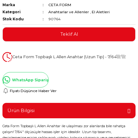
Marka
CETA FORM
ştırıclar
lar ve Penseler
Kategori
Anahtarlar ve Allenler
,
El Aletleri
Stok Kodu
90764
cılar
i
Teklif Al
erleri
e Eğeler
i Kaplamalar
Ceta Form Topbaşlı L Allen Anahtar (Uzun Tip) - 7/64\\\'\\\'
etleri
WhatsApp Sipariş
Fiyatı Düşünce Haber Ver
Atölye Aletleri
Ürün Bilgisi
Ceta Form Topbaşlı L Allen Anahtar ile ulaşılması zor alanlarda bile rahatça
 Aksesuarları
çalışın! 7/64'' ölçüsüyle hassas işler için idealdir. Uzun tip tasarımı,
derinlemesine erişim sağlayarak vidaları kolayca sıkmanızı veya gevşetmenizi