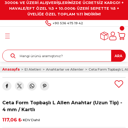
3000₺ VE ÜZERİ ALIŞVERİŞLERİNİZDE ÜCRETSİZ KARGO! +
Geri Dön
Geri Dön
Geri Dön
Geri Dön
Geri Dön
HAVALE/EFT ÖZEL %3 + 10.000₺ ÜZERİ SEPETTE %5 +
ÜYELİĞE ÖZEL TOPLAM %11 İNDİRİM!
ar
eyler
e Gresler
ndırma Taşları ve
+90 536 475 19 42
ar
eyiciler
ve Alet Setleri
ırıcılar
- Kaplama
ı
llenler
ARA
kler
eyler
ar ve Aksesuarları
Anasayfa
El Aletleri
Anahtarlar ve Allenler
Ceta Form Topbaşlı L Al
r
tırıcılar
arı
ı
 Yapıştırıcılar
ik Kesme Ve Taşlama Sıvıları
 Bits Uçlar
Ceta Form Topbaşlı L Allen Anahtar (Uzun Tip) -
lar
yleri
ları
ciler
4 mm / Kartlı
117,06 ₺
KDV Dahil
r
ler
ciler
etler ve Multimetreler