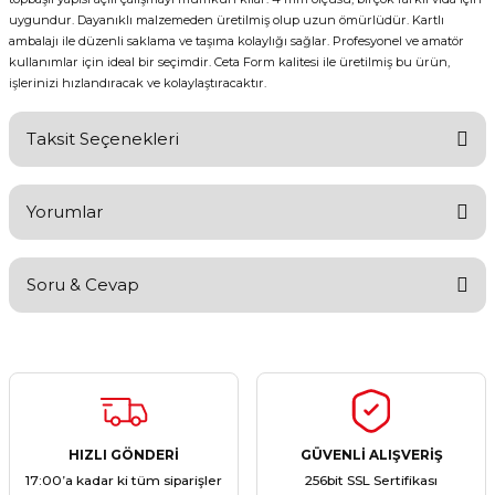
uygundur. Dayanıklı malzemeden üretilmiş olup uzun ömürlüdür. Kartlı
ambalajı ile düzenli saklama ve taşıma kolaylığı sağlar. Profesyonel ve amatör
kullanımlar için ideal bir seçimdir. Ceta Form kalitesi ile üretilmiş bu ürün,
işlerinizi hızlandıracak ve kolaylaştıracaktır.
Taksit Seçenekleri
Yorumlar
Soru & Cevap
Bu ürüne ilk yorumu siz yapın!
Yorum Yaz
Ürün hakkında henüz soru sorulmamış.
Soru Sor
HIZLI GÖNDERİ
GÜVENLİ ALIŞVERİŞ
17:00’a kadar ki tüm siparişler
256bit SSL Sertifikası