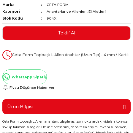
Marka
CETA FORM
ştırıclar
lar ve Penseler
Kategori
Anahtarlar ve Allenler
,
El Aletleri
Stok Kodu
904X
cılar
i
Teklif Al
erleri
e Eğeler
i Kaplamalar
Ceta Form Topbaşlı L Allen Anahtar (Uzun Tip) - 4 mm / Kartlı
etleri
WhatsApp Sipariş
Fiyatı Düşünce Haber Ver
Atölye Aletleri
Ürün Bilgisi
Ceta Form topbaşlı L Allen anahtarı, ulaşılması zor noktalardaki vidaları kolayca
 Aksesuarları
söküp takmanızı sağlar. Uzun tip tasarımı, daha fazla erişim imkanı sunarken,
topbaşlı yapısı açılı çalışmayı mümkün kılar. 4 mm ölçüsü, birçok farklı vida için