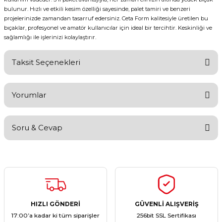
bulunur. Hızlı ve etkili kesim özelliği sayesinde, palet tamiri ve benzeri
projelerinizde zamandan tasarruf edersiniz. Ceta Form kalitesiyle üretilen bu
bıçaklar, profesyonel ve amatör kullanıcılar için ideal bir tercihtir. Keskinliği ve
sağlamlığı ile işlerinizi kolaylaştırır.
Taksit Seçenekleri
Yorumlar
Soru & Cevap
Bu ürüne ilk yorumu siz yapın!
Yorum Yaz
Ürün hakkında henüz soru sorulmamış.
Soru Sor
HIZLI GÖNDERİ
GÜVENLİ ALIŞVERİŞ
17:00’a kadar ki tüm siparişler
256bit SSL Sertifikası