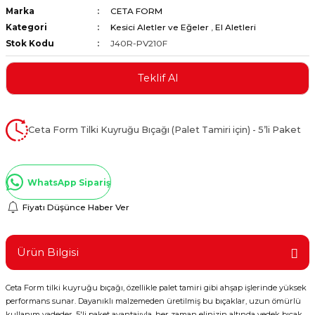
Marka
CETA FORM
ştırıclar
lar ve Penseler
Kategori
Kesici Aletler ve Eğeler
,
El Aletleri
Stok Kodu
J40R-PV210F
cılar
i
Teklif Al
erleri
e Eğeler
i Kaplamalar
Ceta Form Tilki Kuyruğu Bıçağı (Palet Tamiri için) - 5’li Paket
etleri
WhatsApp Sipariş
Fiyatı Düşünce Haber Ver
Atölye Aletleri
Ürün Bilgisi
Ceta Form tilki kuyruğu bıçağı, özellikle palet tamiri gibi ahşap işlerinde yüksek
 Aksesuarları
performans sunar. Dayanıklı malzemeden üretilmiş bu bıçaklar, uzun ömürlü
kullanım vadeder. 5'li paket avantajıyla, her zaman elinizin altında yedek bıçak