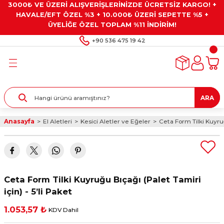
3000₺ VE ÜZERİ ALIŞVERİŞLERİNİZDE ÜCRETSİZ KARGO! +
Geri Dön
Geri Dön
Geri Dön
Geri Dön
Geri Dön
HAVALE/EFT ÖZEL %3 + 10.000₺ ÜZERİ SEPETTE %5 +
ÜYELİĞE ÖZEL TOPLAM %11 İNDİRİM!
ar
eyler
e Gresler
ndırma Taşları ve
+90 536 475 19 42
ar
eyiciler
ve Alet Setleri
ırıcılar
- Kaplama
ı
llenler
ARA
kler
eyler
ar ve Aksesuarları
Anasayfa
El Aletleri
Kesici Aletler ve Eğeler
Ceta Form Tilki Kuyruğ
r
tırıcılar
arı
ı
 Yapıştırıcılar
ik Kesme Ve Taşlama Sıvıları
 Bits Uçlar
Ceta Form Tilki Kuyruğu Bıçağı (Palet Tamiri
lar
yleri
ları
ciler
için) - 5’li Paket
1.053,57 ₺
KDV Dahil
r
ler
ciler
etler ve Multimetreler