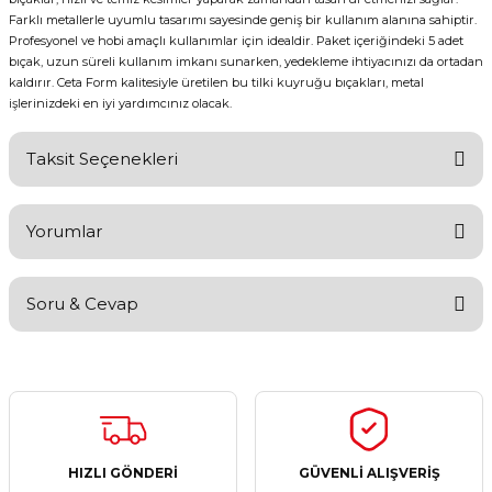
Farklı metallerle uyumlu tasarımı sayesinde geniş bir kullanım alanına sahiptir.
Profesyonel ve hobi amaçlı kullanımlar için idealdir. Paket içeriğindeki 5 adet
bıçak, uzun süreli kullanım imkanı sunarken, yedekleme ihtiyacınızı da ortadan
kaldırır. Ceta Form kalitesiyle üretilen bu tilki kuyruğu bıçakları, metal
işlerinizdeki en iyi yardımcınız olacak.
Taksit Seçenekleri
Yorumlar
Soru & Cevap
Bu ürüne ilk yorumu siz yapın!
Yorum Yaz
Ürün hakkında henüz soru sorulmamış.
Soru Sor
HIZLI GÖNDERİ
GÜVENLİ ALIŞVERİŞ