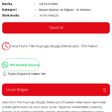
Marka
CETA FORM
ştırıclar
lar ve Penseler
Kategori
Kesici Aletler ve Eğeler
,
El Aletleri
Stok Kodu
J40R-MB225
cılar
i
Teklif Al
erleri
e Eğeler
i Kaplamalar
Ceta Form Tilki Kuyruğu Bıçağı (Metal için) - 5\'li Paket
etleri
WhatsApp Sipariş
Fiyatı Düşünce Haber Ver
Atölye Aletleri
Ürün Bilgisi
Ceta Form Tilki Kuyruğu Bıçağı (Metal için) 5'li paket, metal kesim işlerinizde
 Aksesuarları
yüksek performans ve uzun ömür sunar. Dayanıklı malzemeden üretilmiş
bıçaklar, hızlı ve temiz kesimler yaparak zamandan tasarruf etmenizi sağlar.