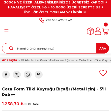
3000₺ VE ÜZERİ ALIŞVERİŞLERİNİZDE ÜCRETSİZ KARGO! +
Geri Dön
Geri Dön
Geri Dön
Geri Dön
Geri Dön
HAVALE/EFT ÖZEL %3 + 10.000₺ ÜZERİ SEPETTE %5 +
ÜYELİĞE ÖZEL TOPLAM %11 İNDİRİM!
ar
eyler
e Gresler
ndırma Taşları ve
+90 536 475 19 42
ar
eyiciler
ve Alet Setleri
ırıcılar
- Kaplama
ı
llenler
ARA
kler
eyler
ar ve Aksesuarları
Anasayfa
El Aletleri
Kesici Aletler ve Eğeler
Ceta Form Tilki Kuyruğ
r
tırıcılar
arı
ı
 Yapıştırıcılar
ik Kesme Ve Taşlama Sıvıları
 Bits Uçlar
Ceta Form Tilki Kuyruğu Bıçağı (Metal için) - 5'li
lar
yleri
ları
ciler
Paket
1.238,70 ₺
KDV Dahil
r
ler
ciler
etler ve Multimetreler