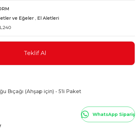
ORM
letler ve Eğeler
,
El Aletleri
L240
Teklif Al
u Bıçağı (Ahşap için) - 5’li Paket
WhatsApp Sipariş
r