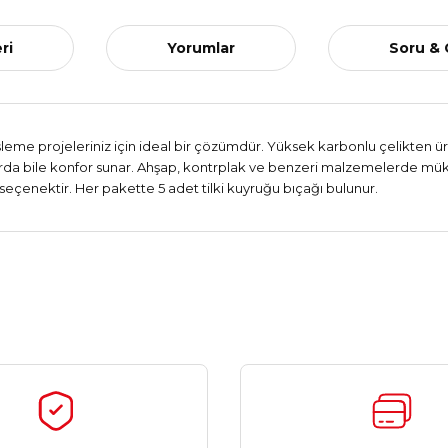
ri
Yorumlar
Soru &
işleme projeleriniz için ideal bir çözümdür. Yüksek karbonlu çelikten ür
mlarda bile konfor sunar. Ahşap, kontrplak ve benzeri malzemelerde 
 seçenektir. Her pakette 5 adet tilki kuyruğu bıçağı bulunur.
Ürün hakkında henüz soru sorulmamış.
Bu ürüne ilk yorumu siz yapın!
Yorum Yaz
Soru Sor