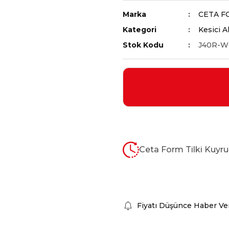
Marka
CETA F
Kategori
Kesici A
Stok Kodu
J40R-W
Ceta Form Tilki Kuyruğ
Fiyatı Düşünce Haber Ve