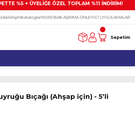
PETTE %5 + ÜYELİĞE ÖZEL TOPLAM %11 İNDİRİM!
ızda
İletişim
Kataloglar
NORDBAK AŞINMA ÖNLEYİCİ UYGULAMALAR
Sepetim
yruğu Bıçağı (Ahşap için) - 5’li