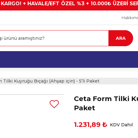
 KARGO! + HAVALE/EFT ÖZEL %3 + 10.000₺ ÜZERİ SE
Hakkım
ARA
 Tilki Kuyruğu Bıçağı (Ahşap için) - 5’li Paket
Ceta Form Tilki Ku
Paket
1.231,89 ₺
KDV Dahil