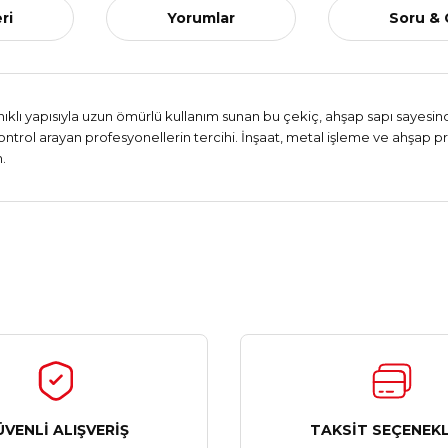
ri
Yorumlar
Soru &
nıklı yapısıyla uzun ömürlü kullanım sunan bu çekiç, ahşap sapı sayes
e kontrol arayan profesyonellerin tercihi. İnşaat, metal işleme ve ahşap
.
Ürün hakkında henüz soru sorulmamış.
Bu ürüne ilk yorumu siz yapın!
Yorum Yaz
Soru Sor
ÜVENLİ ALIŞVERİŞ
TAKSİT SEÇENEKL