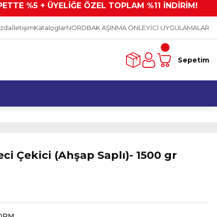
PETTE %5 + ÜYELİĞE ÖZEL TOPLAM %11 İNDİRİM!
ızda
İletişim
Kataloglar
NORDBAK AŞINMA ÖNLEYİCİ UYGULAMALAR
Sepetim
ci Çekici (Ahşap Saplı)- 1500 gr
ORM