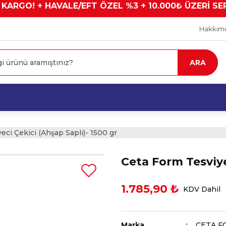
 KARGO! + HAVALE/EFT ÖZEL %3 + 10.000₺ ÜZERİ SE
Hakkım
ARA
eci Çekici (Ahşap Saplı)- 1500 gr
Ceta Form Tesviye
1.785,90 ₺
KDV Dahil
Marka
CETA F