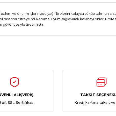
akım ve onarım işlerinizde yağ filtrelerini kolayca söküp takmanızı sağl
ipi tasarımı, filtreye mükemmel uyum sağlayarak kaymayı önler. Profes
rm güvencesiyle üretilmiştir.
Ürün hakkında henüz soru sorulmamış.
Bu ürüne ilk yorumu siz yapın!
Yorum Yaz
Soru Sor
ÜVENLİ ALIŞVERİŞ
TAKSİT SEÇENEKL
6bit SSL Sertifikası
Kredi kartına taksit ve