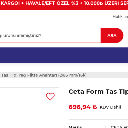
 KARGO! + HAVALE/EFT ÖZEL %3 + 10.000₺ ÜZERİ SE
Hakkım
ARA
Tas Tipi Yağ Filtre Anahtarı (Ø86 mm/16k)
Ceta Form Tas Tip
696,94 ₺
KDV Dahil
Marka
CETA F