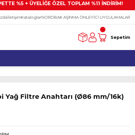
PETTE %5 + ÜYELİĞE ÖZEL TOPLAM %11 İNDİRİM!
ızda
İletişim
Kataloglar
NORDBAK AŞINMA ÖNLEYİCİ UYGULAMALAR
Sepetim
i Yağ Filtre Anahtarı (Ø86 mm/16k)
ORM