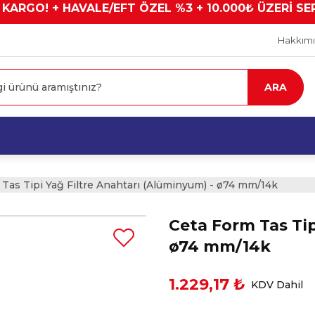
 KARGO! + HAVALE/EFT ÖZEL %3 + 10.000₺ ÜZERİ SE
Hakkım
ARA
Tas Tipi Yağ Filtre Anahtarı (Alüminyum) - ø74 mm/14k
Ceta Form Tas Tip
ø74 mm/14k
1.229,17 ₺
KDV Dahil