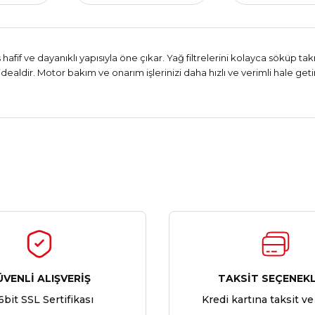
fif ve dayanıklı yapısıyla öne çıkar. Yağ filtrelerini kolayca söküp takm
ealdir. Motor bakım ve onarım işlerinizi daha hızlı ve verimli hale getir
Ürün hakkında henüz soru sorulmamış.
Bu ürüne ilk yorumu siz yapın!
Yorum Yaz
Soru Sor
ÜVENLİ ALIŞVERİŞ
TAKSİT SEÇENEKL
6bit SSL Sertifikası
Kredi kartına taksit ve