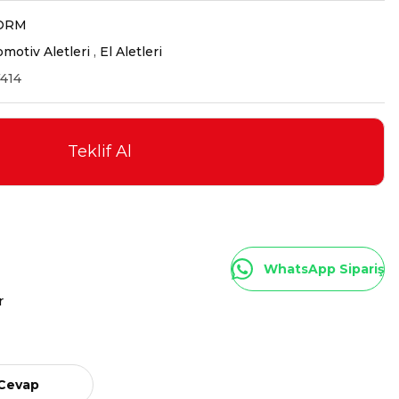
ORM
motiv Aletleri
,
El Aletleri
414
Teklif Al
WhatsApp Sipariş
r
 Cevap