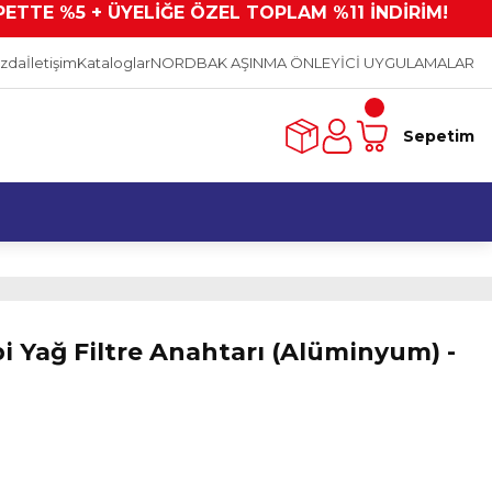
PETTE %5 + ÜYELİĞE ÖZEL TOPLAM %11 İNDİRİM!
ızda
İletişim
Kataloglar
NORDBAK AŞINMA ÖNLEYİCİ UYGULAMALAR
Sepetim
i Yağ Filtre Anahtarı (Alüminyum) -