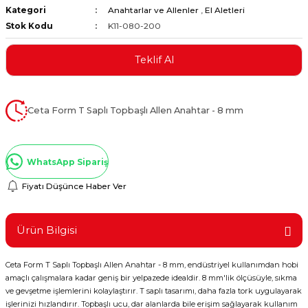
Kategori
Anahtarlar ve Allenler
,
El Aletleri
ştırıclar
lar ve Penseler
Stok Kodu
K11-080-200
cılar
i
Teklif Al
erleri
e Eğeler
Ceta Form T Saplı Topbaşlı Allen Anahtar - 8 mm
i Kaplamalar
etleri
WhatsApp Sipariş
Fiyatı Düşünce Haber Ver
Atölye Aletleri
Ürün Bilgisi
Ceta Form T Saplı Topbaşlı Allen Anahtar - 8 mm, endüstriyel kullanımdan hobi
amaçlı çalışmalara kadar geniş bir yelpazede idealdir. 8 mm'lik ölçüsüyle, sıkma
 Aksesuarları
ve gevşetme işlemlerini kolaylaştırır. T saplı tasarımı, daha fazla tork uygulayarak
işlerinizi hızlandırır. Topbaşlı ucu, dar alanlarda bile erişim sağlayarak kullanım