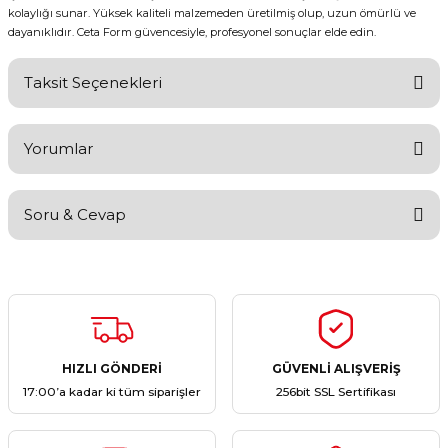
kolaylığı sunar. Yüksek kaliteli malzemeden üretilmiş olup, uzun ömürlü ve
dayanıklıdır. Ceta Form güvencesiyle, profesyonel sonuçlar elde edin.
Taksit Seçenekleri
Yorumlar
Soru & Cevap
Bu ürüne ilk yorumu siz yapın!
Yorum Yaz
Ürün hakkında henüz soru sorulmamış.
Soru Sor
HIZLI GÖNDERİ
GÜVENLİ ALIŞVERİŞ
17:00’a kadar ki tüm siparişler
256bit SSL Sertifikası