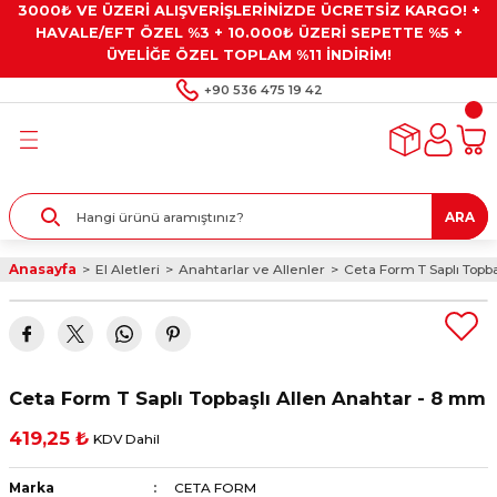
3000₺ VE ÜZERİ ALIŞVERİŞLERİNİZDE ÜCRETSİZ KARGO! +
Geri Dön
Geri Dön
Geri Dön
Geri Dön
Geri Dön
HAVALE/EFT ÖZEL %3 + 10.000₺ ÜZERİ SEPETTE %5 +
ÜYELİĞE ÖZEL TOPLAM %11 İNDİRİM!
ar
eyler
e Gresler
ndırma Taşları ve
+90 536 475 19 42
ar
eyiciler
ve Alet Setleri
ırıcılar
- Kaplama
ı
llenler
ARA
kler
eyler
ar ve Aksesuarları
Anasayfa
El Aletleri
Anahtarlar ve Allenler
Ceta Form T Saplı Topb
r
tırıcılar
arı
ı
 Yapıştırıcılar
ik Kesme Ve Taşlama Sıvıları
 Bits Uçlar
Ceta Form T Saplı Topbaşlı Allen Anahtar - 8 mm
lar
yleri
ları
ciler
419,25 ₺
KDV Dahil
r
ler
ciler
etler ve Multimetreler
Marka
CETA FORM