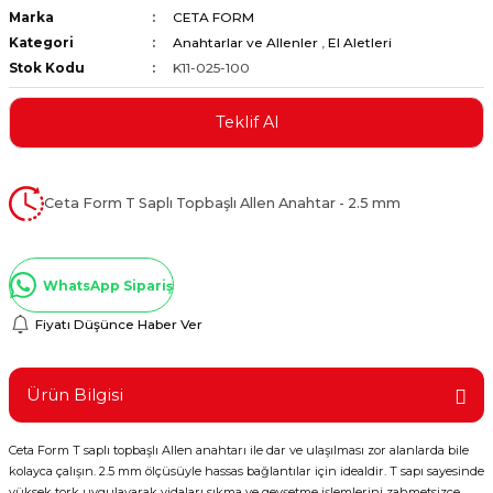
Marka
CETA FORM
ştırıclar
lar ve Penseler
Kategori
Anahtarlar ve Allenler
,
El Aletleri
Stok Kodu
K11-025-100
cılar
i
Teklif Al
erleri
e Eğeler
i Kaplamalar
Ceta Form T Saplı Topbaşlı Allen Anahtar - 2.5 mm
etleri
WhatsApp Sipariş
Fiyatı Düşünce Haber Ver
Atölye Aletleri
Ürün Bilgisi
Ceta Form T saplı topbaşlı Allen anahtarı ile dar ve ulaşılması zor alanlarda bile
 Aksesuarları
kolayca çalışın. 2.5 mm ölçüsüyle hassas bağlantılar için idealdir. T sapı sayesinde
yüksek tork uygulayarak vidaları sıkma ve gevşetme işlemlerini zahmetsizce