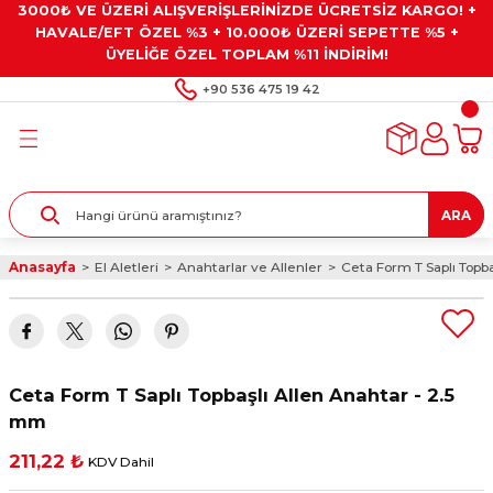
3000₺ VE ÜZERİ ALIŞVERİŞLERİNİZDE ÜCRETSİZ KARGO! +
Geri Dön
Geri Dön
Geri Dön
Geri Dön
Geri Dön
HAVALE/EFT ÖZEL %3 + 10.000₺ ÜZERİ SEPETTE %5 +
ÜYELİĞE ÖZEL TOPLAM %11 İNDİRİM!
ar
eyler
e Gresler
ndırma Taşları ve
+90 536 475 19 42
ar
eyiciler
ve Alet Setleri
ırıcılar
- Kaplama
ı
llenler
ARA
kler
eyler
ar ve Aksesuarları
Anasayfa
El Aletleri
Anahtarlar ve Allenler
Ceta Form T Saplı Topb
r
tırıcılar
arı
ı
 Yapıştırıcılar
ik Kesme Ve Taşlama Sıvıları
 Bits Uçlar
Ceta Form T Saplı Topbaşlı Allen Anahtar - 2.5
lar
yleri
ları
ciler
mm
211,22 ₺
KDV Dahil
r
ler
ciler
etler ve Multimetreler