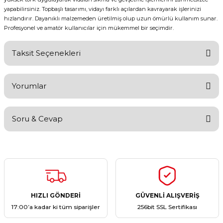
yapabilirsiniz. Topbaşlı tasarımı, vidayı farklı açılardan kavrayarak işlerinizi
hızlandırır. Dayanıklı malzemeden üretilmiş olup uzun ömürlü kullanım sunar.
Profesyonel ve amatör kullanıcılar için mükemmel bir seçimdir.
Taksit Seçenekleri
Yorumlar
Soru & Cevap
Bu ürüne ilk yorumu siz yapın!
Yorum Yaz
Ürün hakkında henüz soru sorulmamış.
Soru Sor
HIZLI GÖNDERİ
GÜVENLİ ALIŞVERİŞ
17:00’a kadar ki tüm siparişler
256bit SSL Sertifikası