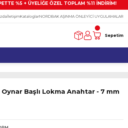
PETTE %5 + ÜYELİĞE ÖZEL TOPLAM %11 İNDİRİM!
ızda
İletişim
Kataloglar
NORDBAK AŞINMA ÖNLEYİCİ UYGULAMALAR
Sepetim
ı Oynar Başlı Lokma Anahtar - 7 mm
ORM