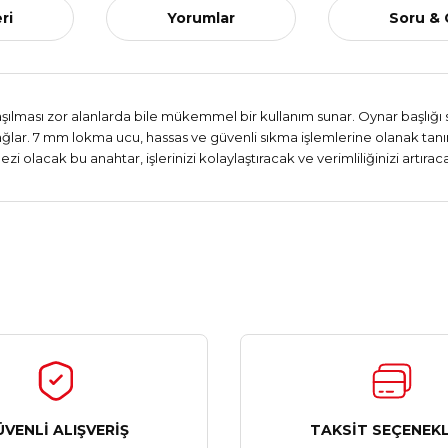
ri
Yorumlar
Soru &
lması zor alanlarda bile mükemmel bir kullanım sunar. Oynar başlığı sa
 sağlar. 7 mm lokma ucu, hassas ve güvenli sıkma işlemlerine olanak ta
zi olacak bu anahtar, işlerinizi kolaylaştıracak ve verimliliğinizi artıraca
Ürün hakkında henüz soru sorulmamış.
Bu ürüne ilk yorumu siz yapın!
Yorum Yaz
Soru Sor
ÜVENLİ ALIŞVERİŞ
TAKSİT SEÇENEKL