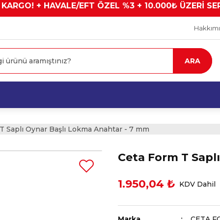
 KARGO! + HAVALE/EFT ÖZEL %3 + 10.000₺ ÜZERİ SE
Hakkım
ARA
T Saplı Oynar Başlı Lokma Anahtar - 7 mm
Ceta Form T Sapl
1.950,04 ₺
KDV Dahil
Marka
CETA F