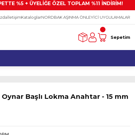
PETTE %5 + ÜYELİĞE ÖZEL TOPLAM %11 İNDİRİM!
ızda
İletişim
Kataloglar
NORDBAK AŞINMA ÖNLEYİCİ UYGULAMALAR
Sepetim
ı Oynar Başlı Lokma Anahtar - 15 mm
ORM