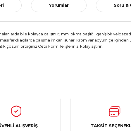
ri
Yorumlar
Soru &
r alanlarda bile kolayca çalışın! 15 mm lokma başlığı, geniş bir yelpaz
ı farklı açılarda çalışma imkanı sunar. Krom vanadyum çeliğinden üre
atik çözüm ortağınız Ceta Form ile işlerinizi kolaylaştırın.
Ürün hakkında henüz soru sorulmamış.
Bu ürüne ilk yorumu siz yapın!
Yorum Yaz
Soru Sor
ÜVENLİ ALIŞVERİŞ
TAKSİT SEÇENEKL