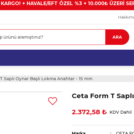
 KARGO! + HAVALE/EFT ÖZEL %3 + 10.000₺ ÜZERİ SE
Hakkım
ARA
T Saplı Oynar Başlı Lokma Anahtar - 15 mm
Ceta Form T Sapl
2.372,58 ₺
KDV Dahil
Marka
CETA F