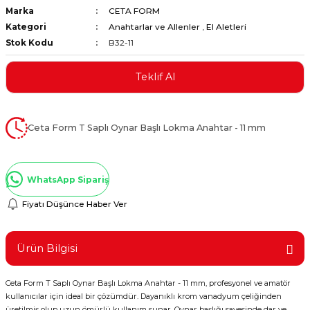
Marka
CETA FORM
ştırıclar
lar ve Penseler
Kategori
Anahtarlar ve Allenler
,
El Aletleri
Stok Kodu
B32-11
cılar
i
Teklif Al
erleri
e Eğeler
i Kaplamalar
Ceta Form T Saplı Oynar Başlı Lokma Anahtar - 11 mm
etleri
WhatsApp Sipariş
Fiyatı Düşünce Haber Ver
Atölye Aletleri
Ürün Bilgisi
Ceta Form T Saplı Oynar Başlı Lokma Anahtar - 11 mm, profesyonel ve amatör
 Aksesuarları
kullanıcılar için ideal bir çözümdür. Dayanıklı krom vanadyum çeliğinden
üretilmiş olup uzun ömürlü kullanım sunar. Oynar başlığı sayesinde dar ve