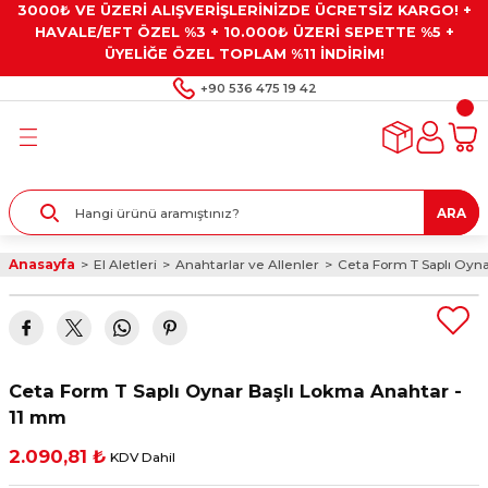
3000₺ VE ÜZERİ ALIŞVERİŞLERİNİZDE ÜCRETSİZ KARGO! +
Geri Dön
Geri Dön
Geri Dön
Geri Dön
Geri Dön
HAVALE/EFT ÖZEL %3 + 10.000₺ ÜZERİ SEPETTE %5 +
ÜYELİĞE ÖZEL TOPLAM %11 İNDİRİM!
ar
eyler
e Gresler
ndırma Taşları ve
+90 536 475 19 42
ar
eyiciler
ve Alet Setleri
ırıcılar
- Kaplama
ı
llenler
ARA
kler
eyler
ar ve Aksesuarları
Anasayfa
El Aletleri
Anahtarlar ve Allenler
Ceta Form T Saplı Oyn
r
tırıcılar
arı
ı
 Yapıştırıcılar
ik Kesme Ve Taşlama Sıvıları
 Bits Uçlar
Ceta Form T Saplı Oynar Başlı Lokma Anahtar -
lar
yleri
ları
ciler
11 mm
2.090,81 ₺
KDV Dahil
r
ler
ciler
etler ve Multimetreler