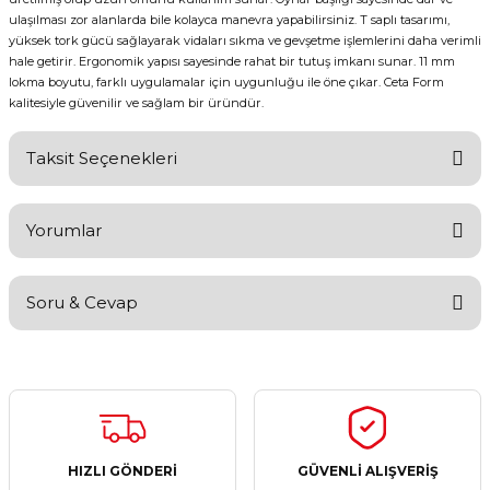
ulaşılması zor alanlarda bile kolayca manevra yapabilirsiniz. T saplı tasarımı,
yüksek tork gücü sağlayarak vidaları sıkma ve gevşetme işlemlerini daha verimli
hale getirir. Ergonomik yapısı sayesinde rahat bir tutuş imkanı sunar. 11 mm
lokma boyutu, farklı uygulamalar için uygunluğu ile öne çıkar. Ceta Form
kalitesiyle güvenilir ve sağlam bir üründür.
Taksit Seçenekleri
Yorumlar
Soru & Cevap
Bu ürüne ilk yorumu siz yapın!
Yorum Yaz
Ürün hakkında henüz soru sorulmamış.
Soru Sor
HIZLI GÖNDERİ
GÜVENLİ ALIŞVERİŞ