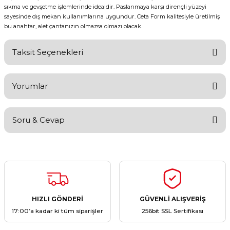
sıkma ve gevşetme işlemlerinde idealdir. Paslanmaya karşı dirençli yüzeyi
sayesinde dış mekan kullanımlarına uygundur. Ceta Form kalitesiyle üretilmiş
bu anahtar, alet çantanızın olmazsa olmazı olacak.
Taksit Seçenekleri
Yorumlar
Soru & Cevap
Bu ürüne ilk yorumu siz yapın!
Yorum Yaz
Ürün hakkında henüz soru sorulmamış.
Soru Sor
HIZLI GÖNDERİ
GÜVENLİ ALIŞVERİŞ
17:00’a kadar ki tüm siparişler
256bit SSL Sertifikası