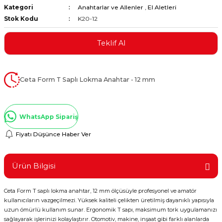
Kategori
Anahtarlar ve Allenler
,
El Aletleri
ştırıclar
lar ve Penseler
Stok Kodu
K20-12
cılar
i
Teklif Al
erleri
e Eğeler
Ceta Form T Saplı Lokma Anahtar - 12 mm
i Kaplamalar
etleri
WhatsApp Sipariş
Fiyatı Düşünce Haber Ver
Atölye Aletleri
Ürün Bilgisi
Ceta Form T saplı lokma anahtar, 12 mm ölçüsüyle profesyonel ve amatör
kullanıcıların vazgeçilmezi. Yüksek kaliteli çelikten üretilmiş dayanıklı yapısıyla
 Aksesuarları
uzun ömürlü kullanım sunar. Ergonomik T sapı, maksimum tork uygulamanızı
sağlayarak işlerinizi kolaylaştırır. Otomotiv, makine, inşaat gibi farklı alanlarda