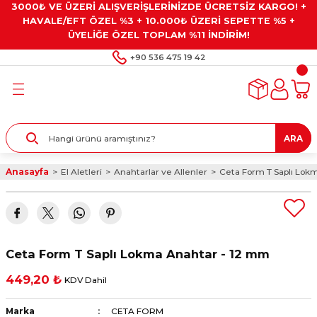
3000₺ VE ÜZERİ ALIŞVERİŞLERİNİZDE ÜCRETSİZ KARGO! +
Geri Dön
Geri Dön
Geri Dön
Geri Dön
Geri Dön
HAVALE/EFT ÖZEL %3 + 10.000₺ ÜZERİ SEPETTE %5 +
ÜYELİĞE ÖZEL TOPLAM %11 İNDİRİM!
ar
eyler
e Gresler
ndırma Taşları ve
+90 536 475 19 42
ar
eyiciler
ve Alet Setleri
ırıcılar
- Kaplama
ı
llenler
ARA
kler
eyler
ar ve Aksesuarları
Anasayfa
El Aletleri
Anahtarlar ve Allenler
Ceta Form T Saplı Lok
r
tırıcılar
arı
ı
 Yapıştırıcılar
ik Kesme Ve Taşlama Sıvıları
 Bits Uçlar
Ceta Form T Saplı Lokma Anahtar - 12 mm
lar
yleri
ları
ciler
449,20 ₺
KDV Dahil
r
ler
ciler
etler ve Multimetreler
Marka
CETA FORM