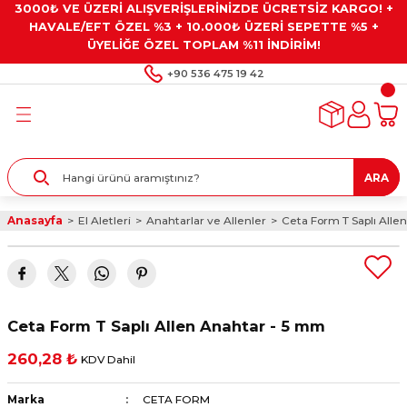
3000₺ VE ÜZERİ ALIŞVERİŞLERİNİZDE ÜCRETSİZ KARGO! +
Geri Dön
Geri Dön
Geri Dön
Geri Dön
Geri Dön
HAVALE/EFT ÖZEL %3 + 10.000₺ ÜZERİ SEPETTE %5 +
ÜYELİĞE ÖZEL TOPLAM %11 İNDİRİM!
ar
eyler
e Gresler
ndırma Taşları ve
+90 536 475 19 42
ar
eyiciler
ve Alet Setleri
ırıcılar
- Kaplama
ı
llenler
ARA
kler
eyler
ar ve Aksesuarları
Anasayfa
El Aletleri
Anahtarlar ve Allenler
Ceta Form T Saplı Alle
r
tırıcılar
arı
ı
 Yapıştırıcılar
ik Kesme Ve Taşlama Sıvıları
 Bits Uçlar
Ceta Form T Saplı Allen Anahtar - 5 mm
lar
yleri
ları
ciler
260,28 ₺
KDV Dahil
r
ler
ciler
etler ve Multimetreler
Marka
CETA FORM