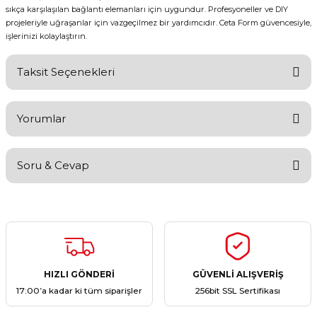
sıkça karşılaşılan bağlantı elemanları için uygundur. Profesyoneller ve DIY
projeleriyle uğraşanlar için vazgeçilmez bir yardımcıdır. Ceta Form güvencesiyle,
işlerinizi kolaylaştırın.
Taksit Seçenekleri
Yorumlar
Soru & Cevap
Bu ürüne ilk yorumu siz yapın!
Yorum Yaz
Ürün hakkında henüz soru sorulmamış.
Soru Sor
HIZLI GÖNDERİ
GÜVENLİ ALIŞVERİŞ
17:00’a kadar ki tüm siparişler
256bit SSL Sertifikası