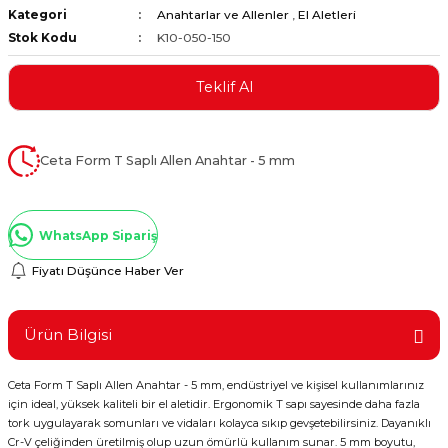
Kategori
Anahtarlar ve Allenler
,
El Aletleri
ştırıclar
lar ve Penseler
Stok Kodu
K10-050-150
cılar
i
Teklif Al
erleri
e Eğeler
Ceta Form T Saplı Allen Anahtar - 5 mm
i Kaplamalar
etleri
WhatsApp Sipariş
Fiyatı Düşünce Haber Ver
Atölye Aletleri
Ürün Bilgisi
Ceta Form T Saplı Allen Anahtar - 5 mm, endüstriyel ve kişisel kullanımlarınız
için ideal, yüksek kaliteli bir el aletidir. Ergonomik T sapı sayesinde daha fazla
 Aksesuarları
tork uygulayarak somunları ve vidaları kolayca sıkıp gevşetebilirsiniz. Dayanıklı
Cr-V çeliğinden üretilmiş olup uzun ömürlü kullanım sunar. 5 mm boyutu,