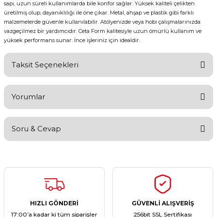
sapı, uzun süreli kullanımlarda bile konfor sağlar. Yüksek kaliteli çelikten
üretilmiş olup, dayanıklılığı ile öne çıkar. Metal, ahşap ve plastik gibi farklı
malzemelerde güvenle kullanılabilir. Atölyenizde veya hobi çalışmalarınızda
vazgeçilmez bir yardımcıdır. Ceta Form kalitesiyle uzun ömürlü kullanım ve
yüksek performans sunar. İnce işleriniz için idealdir.
Taksit Seçenekleri
Yorumlar
Soru & Cevap
Bu ürüne ilk yorumu siz yapın!
Yorum Yaz
Ürün hakkında henüz soru sorulmamış.
Soru Sor
HIZLI GÖNDERİ
GÜVENLİ ALIŞVERİŞ
17:00’a kadar ki tüm siparişler
256bit SSL Sertifikası