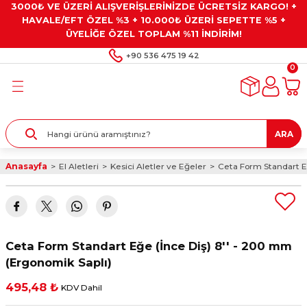
3000₺ VE ÜZERİ ALIŞVERİŞLERİNİZDE ÜCRETSİZ KARGO! +
Geri Dön
Geri Dön
Geri Dön
Geri Dön
Geri Dön
HAVALE/EFT ÖZEL %3 + 10.000₺ ÜZERİ SEPETTE %5 +
ÜYELİĞE ÖZEL TOPLAM %11 İNDİRİM!
ar
eyler
e Gresler
ndırma Taşları ve
+90 536 475 19 42
0
ar
eyiciler
ve Alet Setleri
ırıcılar
- Kaplama
ı
llenler
ARA
kler
eyler
ar ve Aksesuarları
Anasayfa
El Aletleri
Kesici Aletler ve Eğeler
Ceta Form Standart Eğ
r
tırıcılar
arı
ı
 Yapıştırıcılar
ik Kesme Ve Taşlama Sıvıları
 Bits Uçlar
Ceta Form Standart Eğe (İnce Diş) 8'' - 200 mm
lar
yleri
ları
ciler
(Ergonomik Saplı)
495,48 ₺
KDV Dahil
r
ler
ciler
etler ve Multimetreler