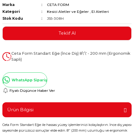
Marka
CETA FORM
ştırıclar
lar ve Penseler
Kategori
Kesici Aletler ve Eğeler
,
El Aletleri
Stok Kodu
J55-308H
cılar
i
Teklif Al
erleri
e Eğeler
i Kaplamalar
Ceta Form Standart Eğe (İnce Diş) 8\'\' - 200 mm (Ergonomik
Saplı)
etleri
WhatsApp Sipariş
Fiyatı Düşünce Haber Ver
Atölye Aletleri
Ürün Bilgisi
 Aksesuarları
Ceta Form Standart Eğe ile hassas yüzey işlemlerinizi kolaylaştırın. İnce diş yapısı
sayesinde pürüzsüz sonuçlar elde edin. 8'' (200 mm) uzunluğu ve ergonomik