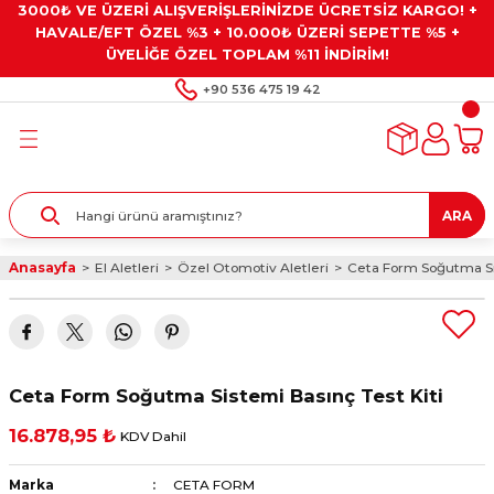
3000₺ VE ÜZERİ ALIŞVERİŞLERİNİZDE ÜCRETSİZ KARGO! +
Geri Dön
Geri Dön
Geri Dön
Geri Dön
Geri Dön
HAVALE/EFT ÖZEL %3 + 10.000₺ ÜZERİ SEPETTE %5 +
ÜYELİĞE ÖZEL TOPLAM %11 İNDİRİM!
ar
eyler
e Gresler
ndırma Taşları ve
+90 536 475 19 42
ar
eyiciler
ve Alet Setleri
ırıcılar
- Kaplama
ı
llenler
ARA
kler
eyler
ar ve Aksesuarları
Anasayfa
El Aletleri
Özel Otomotiv Aletleri
Ceta Form Soğutma Sis
r
tırıcılar
arı
ı
 Yapıştırıcılar
ik Kesme Ve Taşlama Sıvıları
 Bits Uçlar
Ceta Form Soğutma Sistemi Basınç Test Kiti
lar
yleri
ları
ciler
16.878,95 ₺
KDV Dahil
r
ler
ciler
etler ve Multimetreler
Marka
CETA FORM