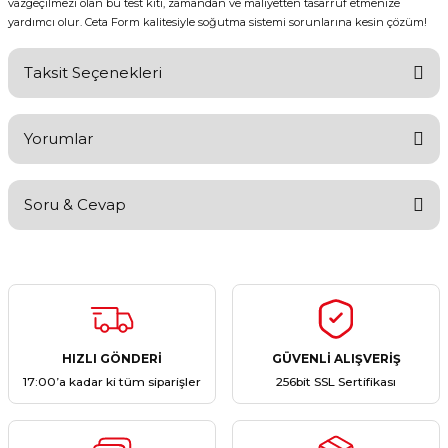
vazgeçilmezi olan bu test kiti, zamandan ve maliyetten tasarruf etmenize
yardımcı olur. Ceta Form kalitesiyle soğutma sistemi sorunlarına kesin çözüm!
Taksit Seçenekleri
Yorumlar
Soru & Cevap
Bu ürüne ilk yorumu siz yapın!
Yorum Yaz
Ürün hakkında henüz soru sorulmamış.
Soru Sor
HIZLI GÖNDERİ
GÜVENLİ ALIŞVERİŞ
17:00’a kadar ki tüm siparişler
256bit SSL Sertifikası