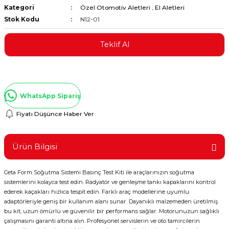
Kategori
Özel Otomotiv Aletleri
,
El Aletleri
ştırıclar
lar ve Penseler
Stok Kodu
N12-01
cılar
i
Teklif Al
erleri
e Eğeler
i Kaplamalar
WhatsApp Sipariş
etleri
Fiyatı Düşünce Haber Ver
Ürün Bilgisi
Atölye Aletleri
Ceta Form Soğutma Sistemi Basınç Test Kiti ile araçlarınızın soğutma
sistemlerini kolayca test edin. Radyatör ve genleşme tankı kapaklarını kontrol
ederek kaçakları hızlıca tespit edin. Farklı araç modellerine uyumlu
adaptörleriyle geniş bir kullanım alanı sunar. Dayanıklı malzemeden üretilmiş
bu kit, uzun ömürlü ve güvenilir bir performans sağlar. Motorunuzun sağlıklı
 Aksesuarları
çalışmasını garanti altına alın. Profesyonel servislerin ve oto tamircilerin