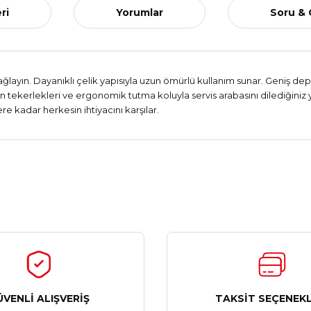
ri
Yorumlar
Soru &
ğlayın. Dayanıklı çelik yapısıyla uzun ömürlü kullanım sunar. Geniş de
 tekerlekleri ve ergonomik tutma koluyla servis arabasını dilediğiniz ye
re kadar herkesin ihtiyacını karşılar.
Ürün hakkında henüz soru sorulmamış.
Bu ürüne ilk yorumu siz yapın!
Yorum Yaz
Soru Sor
ÜVENLİ ALIŞVERİŞ
TAKSİT SEÇENEKL