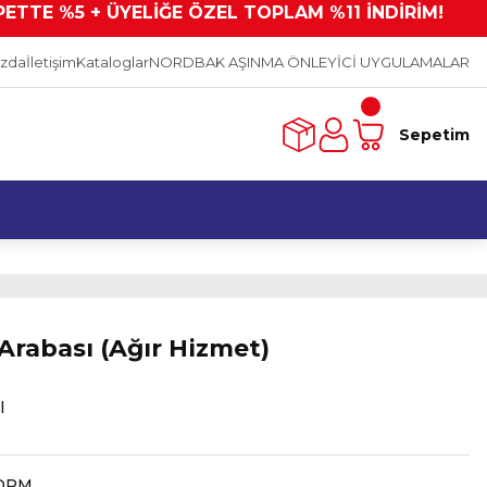
PETTE %5 + ÜYELİĞE ÖZEL TOPLAM %11 İNDİRİM!
ızda
İletişim
Kataloglar
NORDBAK AŞINMA ÖNLEYİCİ UYGULAMALAR
Sepetim
Arabası (Ağır Hizmet)
l
ORM