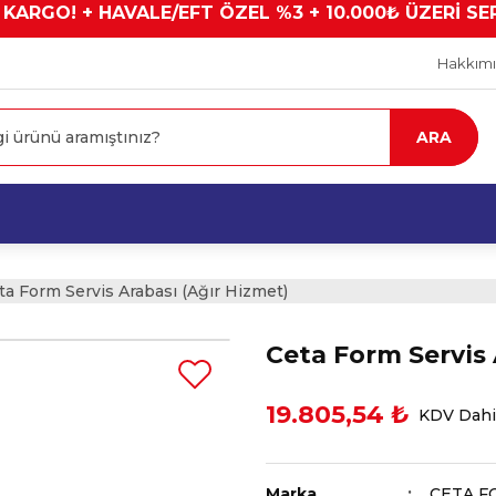
 KARGO! + HAVALE/EFT ÖZEL %3 + 10.000₺ ÜZERİ SE
Hakkım
ARA
ta Form Servis Arabası (Ağır Hizmet)
Ceta Form Servis 
19.805,54 ₺
KDV Dahi
Marka
CETA F