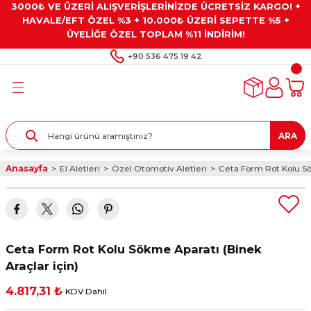
3000₺ VE ÜZERİ ALIŞVERİŞLERİNİZDE ÜCRETSİZ KARGO! +
Geri Dön
Geri Dön
Geri Dön
Geri Dön
Geri Dön
HAVALE/EFT ÖZEL %3 + 10.000₺ ÜZERİ SEPETTE %5 +
ÜYELİĞE ÖZEL TOPLAM %11 İNDİRİM!
ar
eyler
e Gresler
ndırma Taşları ve
+90 536 475 19 42
ar
eyiciler
ve Alet Setleri
ırıcılar
- Kaplama
ı
llenler
ARA
kler
eyler
ar ve Aksesuarları
Anasayfa
El Aletleri
Özel Otomotiv Aletleri
Ceta Form Rot Kolu Sö
r
tırıcılar
arı
ı
 Yapıştırıcılar
ik Kesme Ve Taşlama Sıvıları
 Bits Uçlar
Ceta Form Rot Kolu Sökme Aparatı (Binek
lar
yleri
ları
ciler
Araçlar için)
4.817,31 ₺
KDV Dahil
r
ler
ciler
etler ve Multimetreler