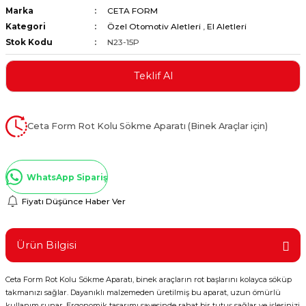
Marka
CETA FORM
ştırıclar
lar ve Penseler
Kategori
Özel Otomotiv Aletleri
,
El Aletleri
Stok Kodu
N23-15P
cılar
i
Teklif Al
erleri
e Eğeler
i Kaplamalar
Ceta Form Rot Kolu Sökme Aparatı (Binek Araçlar için)
etleri
WhatsApp Sipariş
Fiyatı Düşünce Haber Ver
Atölye Aletleri
Ürün Bilgisi
Ceta Form Rot Kolu Sökme Aparatı, binek araçların rot başlarını kolayca söküp
 Aksesuarları
takmanızı sağlar. Dayanıklı malzemeden üretilmiş bu aparat, uzun ömürlü
kullanım sunar. Ergonomik tasarımı sayesinde rahat bir tutuş sağlar ve işlerinizi