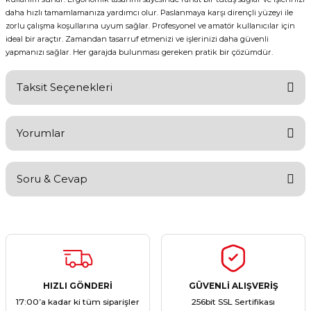
daha hızlı tamamlamanıza yardımcı olur. Paslanmaya karşı dirençli yüzeyi ile
zorlu çalışma koşullarına uyum sağlar. Profesyonel ve amatör kullanıcılar için
ideal bir araçtır. Zamandan tasarruf etmenizi ve işlerinizi daha güvenli
yapmanızı sağlar. Her garajda bulunması gereken pratik bir çözümdür.
Taksit Seçenekleri
Yorumlar
Soru & Cevap
Bu ürüne ilk yorumu siz yapın!
Yorum Yaz
Ürün hakkında henüz soru sorulmamış.
Soru Sor
HIZLI GÖNDERİ
GÜVENLİ ALIŞVERİŞ
17:00’a kadar ki tüm siparişler
256bit SSL Sertifikası