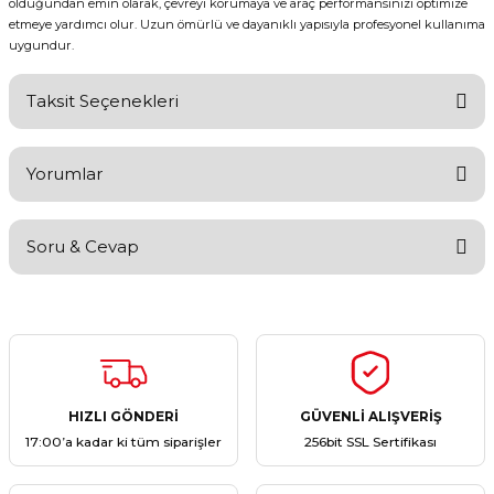
olduğundan emin olarak, çevreyi korumaya ve araç performansınızı optimize
etmeye yardımcı olur. Uzun ömürlü ve dayanıklı yapısıyla profesyonel kullanıma
uygundur.
Taksit Seçenekleri
Yorumlar
Soru & Cevap
Bu ürüne ilk yorumu siz yapın!
Yorum Yaz
Ürün hakkında henüz soru sorulmamış.
Soru Sor
HIZLI GÖNDERİ
GÜVENLİ ALIŞVERİŞ
17:00’a kadar ki tüm siparişler
256bit SSL Sertifikası