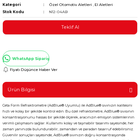
Kategori
Özel Otomotiv Aletleri
,
El Aletleri
ştırıclar
lar ve Penseler
Stok Kodu
N12-04AB
cılar
i
Teklif Al
erleri
e Eğeler
i Kaplamalar
WhatsApp Sipariş
etleri
Fiyatı Düşünce Haber Ver
Ürün Bilgisi
Atölye Aletleri
Ceta Form Refraktrometre (AdBlue® Uyumlu) ile AdBlue® sıvınızın kalitesini
hızlı ve kolay bir şekilde kontrol edin. Bu özel refraktometre, AdBlue® sıvısının
konsantrasyonunu hassas bir şekilde ölçerek, aracınızın emisyon sistemlerinin
verimli çalışmasını sağlar. Kullanımı kolay ve taşınabilir tasarımı sayesinde, her
zaman yanınızda bulundurabilir, zamandan ve paradan tasarruf edebilirsiniz.
 Aksesuarları
Güvenilir sonuçları sayesinde, AdBlue® sıvınızın doğru konsantrasyonda