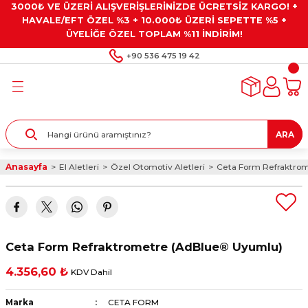
3000₺ VE ÜZERİ ALIŞVERİŞLERİNİZDE ÜCRETSİZ KARGO! +
Geri Dön
Geri Dön
Geri Dön
Geri Dön
Geri Dön
HAVALE/EFT ÖZEL %3 + 10.000₺ ÜZERİ SEPETTE %5 +
ÜYELİĞE ÖZEL TOPLAM %11 İNDİRİM!
ar
eyler
e Gresler
ndırma Taşları ve
+90 536 475 19 42
ar
eyiciler
ve Alet Setleri
ırıcılar
- Kaplama
ı
llenler
ARA
kler
eyler
ar ve Aksesuarları
Anasayfa
El Aletleri
Özel Otomotiv Aletleri
Ceta Form Refraktro
r
tırıcılar
arı
ı
 Yapıştırıcılar
ik Kesme Ve Taşlama Sıvıları
 Bits Uçlar
Ceta Form Refraktrometre (AdBlue® Uyumlu)
lar
yleri
ları
ciler
4.356,60 ₺
KDV Dahil
r
ler
ciler
etler ve Multimetreler
Marka
CETA FORM