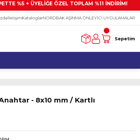
PETTE %5 + ÜYELİĞE ÖZEL TOPLAM %11 İNDİRİM!
ızda
İletişim
Kataloglar
NORDBAK AŞINMA ÖNLEYİCİ UYGULAMALAR
Sepetim
nahtar - 8x10 mm / Kartlı
ORM