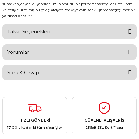
sunarken, dayanıklı yapısıyla uzun ömürlü bir performans sergiler. Ceta Form
kalitesiyle üretilmiş bu çekiç, atölyenizde veya evinizdeki işlerde vazgeçilmez bir
yardımcı olacaktır.
Taksit Seçenekleri
Yorumlar
Soru & Cevap
Bu ürüne ilk yorumu siz yapın!
Yorum Yaz
Ürün hakkında henüz soru sorulmamış.
Soru Sor
HIZLI GÖNDERİ
GÜVENLİ ALIŞVERİŞ
17:00’a kadar ki tüm siparişler
256bit SSL Sertifikası