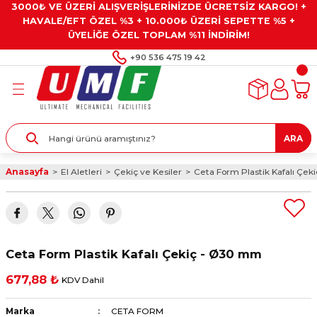
3000₺ VE ÜZERİ ALIŞVERİŞLERİNİZDE ÜCRETSİZ KARGO! +
Geri Dön
Geri Dön
Geri Dön
Geri Dön
Geri Dön
HAVALE/EFT ÖZEL %3 + 10.000₺ ÜZERİ SEPETTE %5 +
ÜYELİĞE ÖZEL TOPLAM %11 İNDİRİM!
ar
eyler
e Gresler
ndırma Taşları ve
+90 536 475 19 42
ar
eyiciler
ve Alet Setleri
ırıcılar
- Kaplama
ı
llenler
ARA
kler
eyler
ar ve Aksesuarları
Anasayfa
El Aletleri
Çekiç ve Kesiler
Ceta Form Plastik Kafalı Çe
r
tırıcılar
arı
ı
 Yapıştırıcılar
ik Kesme Ve Taşlama Sıvıları
 Bits Uçlar
Ceta Form Plastik Kafalı Çekiç - Ø30 mm
lar
yleri
ları
ciler
677,88 ₺
KDV Dahil
r
ler
ciler
etler ve Multimetreler
Marka
CETA FORM