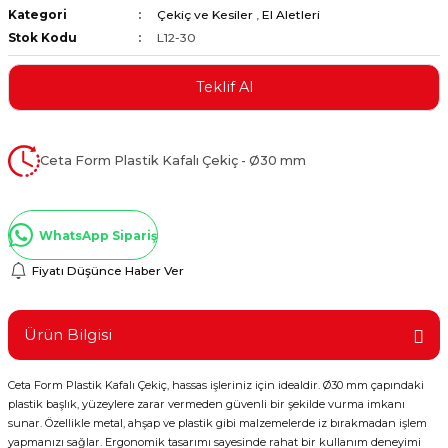
Kategori
Çekiç ve Kesiler
,
El Aletleri
ştırıclar
lar ve Penseler
Stok Kodu
L12-30
cılar
i
Teklif Al
erleri
e Eğeler
Ceta Form Plastik Kafalı Çekiç - Ø30 mm
i Kaplamalar
etleri
WhatsApp Sipariş
Fiyatı Düşünce Haber Ver
Atölye Aletleri
Ürün Bilgisi
Ceta Form Plastik Kafalı Çekiç, hassas işleriniz için idealdir. Ø30 mm çapındaki
plastik başlık, yüzeylere zarar vermeden güvenli bir şekilde vurma imkanı
 Aksesuarları
sunar. Özellikle metal, ahşap ve plastik gibi malzemelerde iz bırakmadan işlem
yapmanızı sağlar. Ergonomik tasarımı sayesinde rahat bir kullanım deneyimi