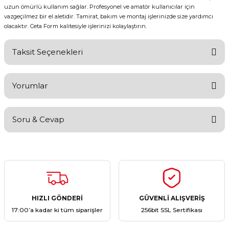
uzun ömürlü kullanım sağlar. Profesyonel ve amatör kullanıcılar için
vazgeçilmez bir el aletidir. Tamirat, bakım ve montaj işlerinizde size yardımcı
olacaktır. Ceta Form kalitesiyle işlerinizi kolaylaştırın.
Taksit Seçenekleri
Yorumlar
Soru & Cevap
Bu ürüne ilk yorumu siz yapın!
Yorum Yaz
Ürün hakkında henüz soru sorulmamış.
Soru Sor
HIZLI GÖNDERİ
GÜVENLİ ALIŞVERİŞ
17:00’a kadar ki tüm siparişler
256bit SSL Sertifikası