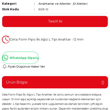
Kategori
Anahtarlar ve Allenler
,
El Aletleri
ştırıclar
lar ve Penseler
Stok Kodu
B28-12
cılar
i
Teklif Al
erleri
e Eğeler
Ceta Form Pipo İki Ağız L Tipi Anahtar - 12 mm
i Kaplamalar
etleri
WhatsApp Sipariş
Fiyatı Düşünce Haber Ver
Atölye Aletleri
Ürün Bilgisi
Ceta Form Pipo İki Ağız L Tipi Anahtar ile zorlu somun ve cıvatalara kolayca
ulaşın. 12 mm ağız açıklığı sayesinde sık kullanılan bağlantı elemanları için
 Aksesuarları
idealdir. L tipi tasarımı, yüksek tork uygulamanıza olanak tanırken, çift ağızlı
yapısı farklı açılardan erişim imkanı sunar. Dayanıklı malzemeden üretilmiş olup