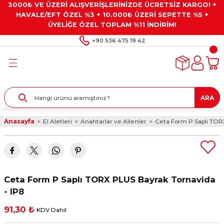
3000₺ VE ÜZERİ ALIŞVERİŞLERİNİZDE ÜCRETSİZ KARGO! +
Geri Dön
Geri Dön
Geri Dön
Geri Dön
Geri Dön
HAVALE/EFT ÖZEL %3 + 10.000₺ ÜZERİ SEPETTE %5 +
ÜYELİĞE ÖZEL TOPLAM %11 İNDİRİM!
ar
eyler
e Gresler
ndırma Taşları ve
+90 536 475 19 42
ar
eyiciler
ve Alet Setleri
ırıcılar
- Kaplama
ı
llenler
ARA
kler
eyler
ar ve Aksesuarları
Anasayfa
El Aletleri
Anahtarlar ve Allenler
Ceta Form P Saplı TOR
r
tırıcılar
arı
ı
 Yapıştırıcılar
ik Kesme Ve Taşlama Sıvıları
 Bits Uçlar
Ceta Form P Saplı TORX PLUS Bayrak Tornavida
lar
yleri
ları
ciler
- IP8
91,30 ₺
KDV Dahil
r
ler
ciler
etler ve Multimetreler