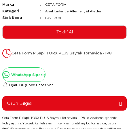
Marka
CETA FORM
ştırıclar
lar ve Penseler
Kategori
Anahtarlar ve Allenler
,
El Aletleri
Stok Kodu
F37-IP08
cılar
i
Teklif Al
erleri
e Eğeler
i Kaplamalar
Ceta Form P Saplı TORX PLUS Bayrak Tornavida - IP8
etleri
WhatsApp Sipariş
Fiyatı Düşünce Haber Ver
Atölye Aletleri
Ürün Bilgisi
Ceta Form P Saplı TORX PLUS Bayrak Tornavida - IP8 ile vidalama işlerinizi
 Aksesuarları
kolaylaştırın. Yüksek kaliteli alaşımlı çelikten üretilmiş bu tornavida, uzun
ömürlü ve dayanıklıdır. Ergonomik P sapı sayesinde rahat bir tutuş sağlar ve