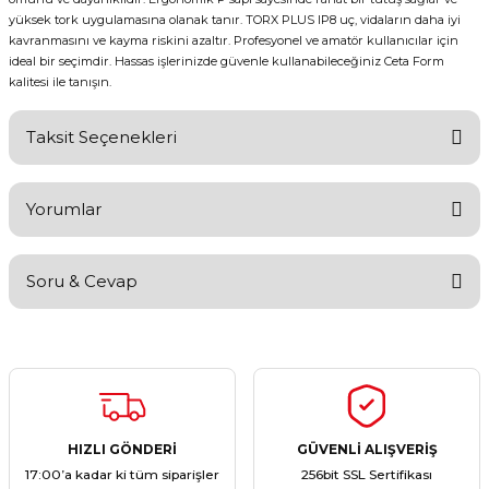
yüksek tork uygulamasına olanak tanır. TORX PLUS IP8 uç, vidaların daha iyi
kavranmasını ve kayma riskini azaltır. Profesyonel ve amatör kullanıcılar için
ideal bir seçimdir. Hassas işlerinizde güvenle kullanabileceğiniz Ceta Form
kalitesi ile tanışın.
Taksit Seçenekleri
Yorumlar
Soru & Cevap
Bu ürüne ilk yorumu siz yapın!
Yorum Yaz
Ürün hakkında henüz soru sorulmamış.
Soru Sor
HIZLI GÖNDERİ
GÜVENLİ ALIŞVERİŞ
17:00’a kadar ki tüm siparişler
256bit SSL Sertifikası