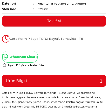
Kategori
Anahtarlar ve Allenler
,
El Aletleri
ştırıclar
lar ve Penseler
Stok Kodu
F37-08
cılar
i
Teklif Al
erleri
e Eğeler
Ceta Form P Saplı TORX Bayrak Tornavida - T8
i Kaplamalar
etleri
WhatsApp Sipariş
Fiyatı Düşünce Haber Ver
Atölye Aletleri
Ürün Bilgisi
Ceta Form P Saplı TORX Bayrak Tornavida T8, endüstriyel ve profesyonel
kullanıma uygun, dayanıklı ve ergonomik bir tornavidadır. P şeklindeki sapı,
 Aksesuarları
yüksek tork gerektiren işlerde üstün kavrama ve kontrol sağlar. Yüksek kaliteli
alaşımlı çelikten üretilmiş T8 TORX ucu, uzun ömürlü ve hassas vidalama