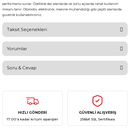
performansı sunar. Özellikle dar alanlarda ve zorlu açılarda rahat kullanım
imkanı tanır. Otomotiv, elektronik, makine mühendisliği gibi çeşitli alanlarda
güvenle kullanabilirsiniz.
Taksit Seçenekleri
Yorumlar
Soru & Cevap
Bu ürüne ilk yorumu siz yapın!
Yorum Yaz
Ürün hakkında henüz soru sorulmamış.
Soru Sor
HIZLI GÖNDERİ
GÜVENLİ ALIŞVERİŞ
17:00’a kadar ki tüm siparişler
256bit SSL Sertifikası