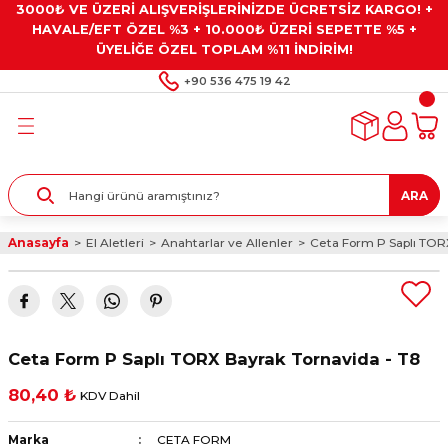
3000₺ VE ÜZERİ ALIŞVERİŞLERİNİZDE ÜCRETSİZ KARGO! +
Geri Dön
Geri Dön
Geri Dön
Geri Dön
Geri Dön
HAVALE/EFT ÖZEL %3 + 10.000₺ ÜZERİ SEPETTE %5 +
ÜYELİĞE ÖZEL TOPLAM %11 İNDİRİM!
ar
eyler
e Gresler
ndırma Taşları ve
+90 536 475 19 42
ar
eyiciler
ve Alet Setleri
ırıcılar
- Kaplama
ı
llenler
ARA
kler
eyler
ar ve Aksesuarları
Anasayfa
El Aletleri
Anahtarlar ve Allenler
Ceta Form P Saplı TORX
r
tırıcılar
arı
ı
 Yapıştırıcılar
ik Kesme Ve Taşlama Sıvıları
 Bits Uçlar
Ceta Form P Saplı TORX Bayrak Tornavida - T8
lar
yleri
ları
ciler
80,40 ₺
KDV Dahil
r
ler
ciler
etler ve Multimetreler
Marka
CETA FORM