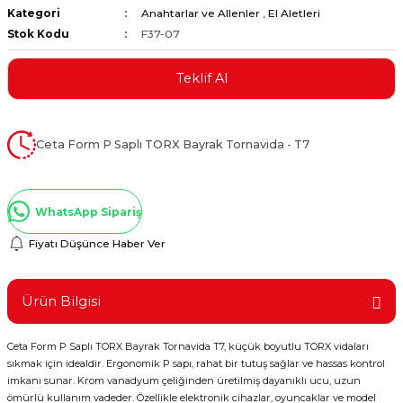
Kategori
Anahtarlar ve Allenler
,
El Aletleri
ştırıclar
lar ve Penseler
Stok Kodu
F37-07
cılar
i
Teklif Al
erleri
e Eğeler
Ceta Form P Saplı TORX Bayrak Tornavida - T7
i Kaplamalar
etleri
WhatsApp Sipariş
Fiyatı Düşünce Haber Ver
Atölye Aletleri
Ürün Bilgisi
Ceta Form P Saplı TORX Bayrak Tornavida T7, küçük boyutlu TORX vidaları
sıkmak için idealdir. Ergonomik P sapı, rahat bir tutuş sağlar ve hassas kontrol
 Aksesuarları
imkanı sunar. Krom vanadyum çeliğinden üretilmiş dayanıklı ucu, uzun
ömürlü kullanım vadeder. Özellikle elektronik cihazlar, oyuncaklar ve model