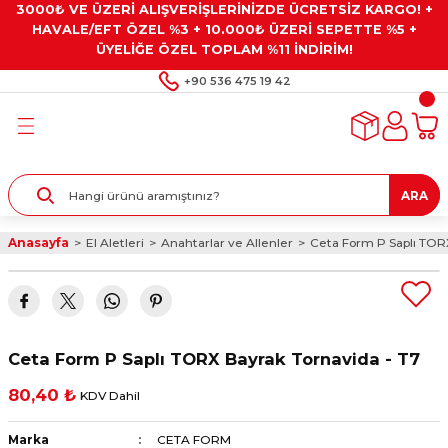
3000₺ VE ÜZERİ ALIŞVERİŞLERİNİZDE ÜCRETSİZ KARGO! +
Geri Dön
Geri Dön
Geri Dön
Geri Dön
Geri Dön
HAVALE/EFT ÖZEL %3 + 10.000₺ ÜZERİ SEPETTE %5 +
ÜYELİĞE ÖZEL TOPLAM %11 İNDİRİM!
ar
eyler
e Gresler
ndırma Taşları ve
+90 536 475 19 42
ar
eyiciler
ve Alet Setleri
ırıcılar
- Kaplama
ı
llenler
ARA
kler
eyler
ar ve Aksesuarları
Anasayfa
El Aletleri
Anahtarlar ve Allenler
Ceta Form P Saplı TORX
r
tırıcılar
arı
ı
 Yapıştırıcılar
ik Kesme Ve Taşlama Sıvıları
 Bits Uçlar
Ceta Form P Saplı TORX Bayrak Tornavida - T7
lar
yleri
ları
ciler
80,40 ₺
KDV Dahil
r
ler
ciler
etler ve Multimetreler
Marka
CETA FORM