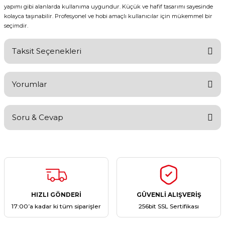
yapımı gibi alanlarda kullanıma uygundur. Küçük ve hafif tasarımı sayesinde
kolayca taşınabilir. Profesyonel ve hobi amaçlı kullanıcılar için mükemmel bir
seçimdir.
Taksit Seçenekleri
Yorumlar
Soru & Cevap
Bu ürüne ilk yorumu siz yapın!
Yorum Yaz
Ürün hakkında henüz soru sorulmamış.
Soru Sor
HIZLI GÖNDERİ
GÜVENLİ ALIŞVERİŞ
17:00’a kadar ki tüm siparişler
256bit SSL Sertifikası