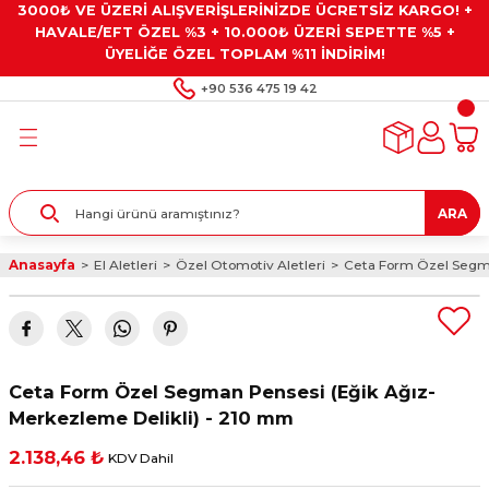
3000₺ VE ÜZERİ ALIŞVERİŞLERİNİZDE ÜCRETSİZ KARGO! +
Geri Dön
Geri Dön
Geri Dön
Geri Dön
Geri Dön
HAVALE/EFT ÖZEL %3 + 10.000₺ ÜZERİ SEPETTE %5 +
ÜYELİĞE ÖZEL TOPLAM %11 İNDİRİM!
ar
eyler
e Gresler
ndırma Taşları ve
+90 536 475 19 42
ar
eyiciler
ve Alet Setleri
ırıcılar
- Kaplama
ı
llenler
ARA
kler
eyler
ar ve Aksesuarları
Anasayfa
El Aletleri
Özel Otomotiv Aletleri
Ceta Form Özel Segma
r
tırıcılar
arı
ı
 Yapıştırıcılar
ik Kesme Ve Taşlama Sıvıları
 Bits Uçlar
Ceta Form Özel Segman Pensesi (Eğik Ağız-
lar
yleri
ları
ciler
Merkezleme Delikli) - 210 mm
2.138,46 ₺
KDV Dahil
r
ler
ciler
etler ve Multimetreler