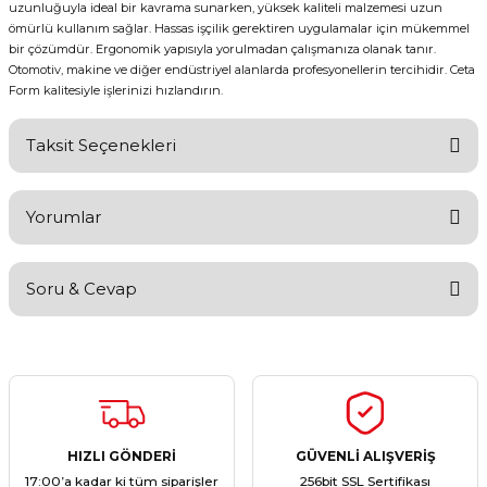
uzunluğuyla ideal bir kavrama sunarken, yüksek kaliteli malzemesi uzun
ömürlü kullanım sağlar. Hassas işçilik gerektiren uygulamalar için mükemmel
bir çözümdür. Ergonomik yapısıyla yorulmadan çalışmanıza olanak tanır.
Otomotiv, makine ve diğer endüstriyel alanlarda profesyonellerin tercihidir. Ceta
Form kalitesiyle işlerinizi hızlandırın.
Taksit Seçenekleri
Yorumlar
Soru & Cevap
Bu ürüne ilk yorumu siz yapın!
Yorum Yaz
Ürün hakkında henüz soru sorulmamış.
Soru Sor
HIZLI GÖNDERİ
GÜVENLİ ALIŞVERİŞ
17:00’a kadar ki tüm siparişler
256bit SSL Sertifikası