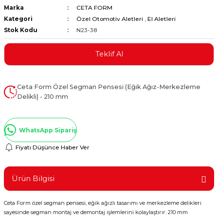
Marka
CETA FORM
ştırıclar
lar ve Penseler
Kategori
Özel Otomotiv Aletleri
,
El Aletleri
Stok Kodu
N23-38
cılar
i
Teklif Al
erleri
e Eğeler
i Kaplamalar
Ceta Form Özel Segman Pensesi (Eğik Ağız-Merkezleme
Delikli) - 210 mm
etleri
WhatsApp Sipariş
Fiyatı Düşünce Haber Ver
Atölye Aletleri
Ürün Bilgisi
 Aksesuarları
Ceta Form özel segman pensesi, eğik ağızlı tasarımı ve merkezleme delikleri
sayesinde segman montaj ve demontaj işlemlerini kolaylaştırır. 210 mm