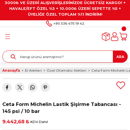
3000₺ VE ÜZERİ ALIŞVERİŞLERİNİZDE ÜCRETSİZ KARGO! +
Geri Dön
Geri Dön
Geri Dön
Geri Dön
Geri Dön
HAVALE/EFT ÖZEL %3 + 10.000₺ ÜZERİ SEPETTE %5 +
ÜYELİĞE ÖZEL TOPLAM %11 İNDİRİM!
ar
eyler
e Gresler
ndırma Taşları ve
+90 536 475 19 42
ar
eyiciler
ve Alet Setleri
ırıcılar
- Kaplama
ı
llenler
ARA
kler
eyler
ar ve Aksesuarları
Anasayfa
El Aletleri
Özel Otomotiv Aletleri
Ceta Form Michelin Las
r
tırıcılar
arı
ı
 Yapıştırıcılar
ik Kesme Ve Taşlama Sıvıları
 Bits Uçlar
Ceta Form Michelin Lastik Şişirme Tabancası -
lar
yleri
ları
ciler
145 psi / 10 bar
9.442,68 ₺
KDV Dahil
r
ler
ciler
etler ve Multimetreler