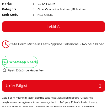
Marka
CETA FORM
ştırıclar
lar ve Penseler
Kategori
Özel Otomotiv Aletleri
,
El Aletleri
Stok Kodu
N23-08MC
cılar
i
Teklif Al
erleri
e Eğeler
i Kaplamalar
Ceta Form Michelin Lastik Şişirme Tabancası - 145 psi / 10 bar
etleri
WhatsApp Sipariş
Fiyatı Düşünce Haber Ver
Atölye Aletleri
Ürün Bilgisi
Ceta Form Michelin lastik şişirme tabancası, lastiklerinizi doğru basınca
 Aksesuarları
ulaştırmanın en güvenilir ve hassas yoludur. 145 psi / 10 bar'a kadar basınç
sağlayabilen bu tabanca, Michelin'in kalitesiyle birleşerek uzun ömürlü