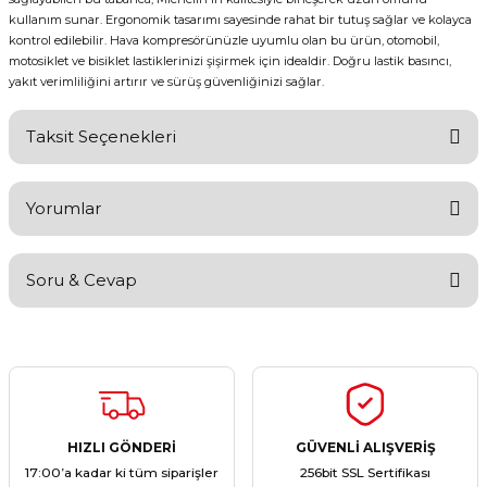
kullanım sunar. Ergonomik tasarımı sayesinde rahat bir tutuş sağlar ve kolayca
kontrol edilebilir. Hava kompresörünüzle uyumlu olan bu ürün, otomobil,
motosiklet ve bisiklet lastiklerinizi şişirmek için idealdir. Doğru lastik basıncı,
yakıt verimliliğini artırır ve sürüş güvenliğinizi sağlar.
Taksit Seçenekleri
Yorumlar
Soru & Cevap
Bu ürüne ilk yorumu siz yapın!
Yorum Yaz
Ürün hakkında henüz soru sorulmamış.
Soru Sor
HIZLI GÖNDERİ
GÜVENLİ ALIŞVERİŞ
17:00’a kadar ki tüm siparişler
256bit SSL Sertifikası