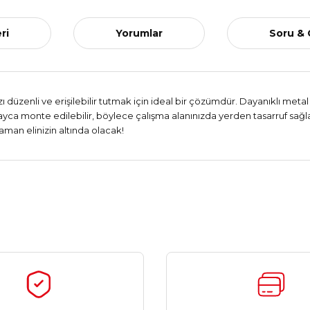
ri
Yorumlar
Soru &
 düzenli ve erişilebilir tutmak için ideal bir çözümdür. Dayanıklı metal
yca monte edilebilir, böylece çalışma alanınızda yerden tasarruf sağl
aman elinizin altında olacak!
Ürün hakkında henüz soru sorulmamış.
Bu ürüne ilk yorumu siz yapın!
Yorum Yaz
Soru Sor