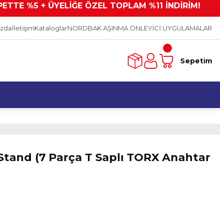
PETTE %5 + ÜYELİĞE ÖZEL TOPLAM %11 İNDİRİM!
ızda
İletişim
Kataloglar
NORDBAK AŞINMA ÖNLEYİCİ UYGULAMALAR
Sepetim
Stand (7 Parça T Saplı TORX Anahtar