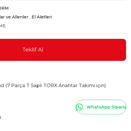
ORM
ar ve Allenler
,
El Aletleri
-ME
Teklif Al
d (7 Parça T Saplı TORX Anahtar Takımı için)
WhatsApp Sipariş
r