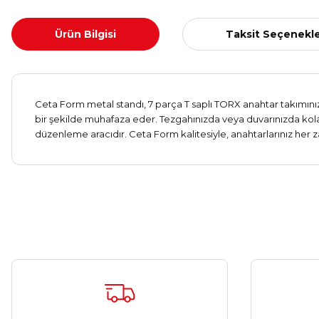
Ürün Bilgisi
Taksit Seçenekle
Ceta Form metal standı, 7 parça T saplı TORX anahtar takımınızı
bir şekilde muhafaza eder. Tezgahınızda veya duvarınızda kola
düzenleme aracıdır. Ceta Form kalitesiyle, anahtarlarınız her z