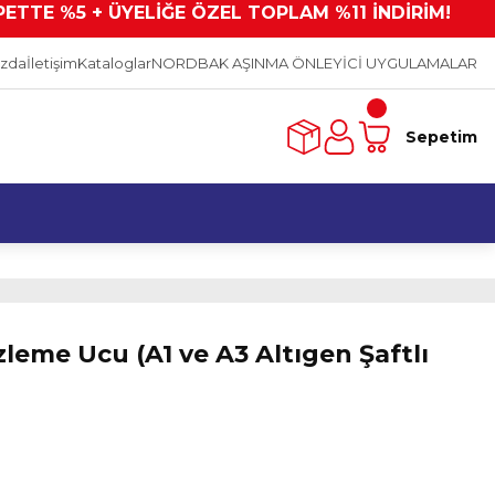
PETTE %5 + ÜYELİĞE ÖZEL TOPLAM %11 İNDİRİM!
ızda
İletişim
Kataloglar
NORDBAK AŞINMA ÖNLEYİCİ UYGULAMALAR
Sepetim
eme Ucu (A1 ve A3 Altıgen Şaftlı