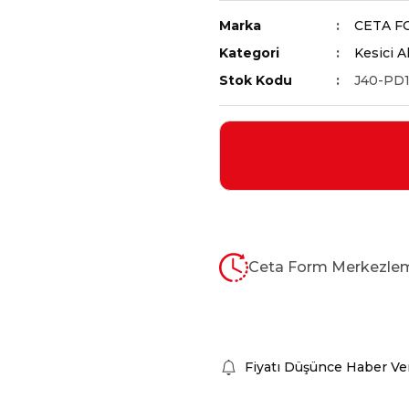
Marka
CETA F
Kategori
Kesici A
Stok Kodu
J40-PD
Ceta Form Merkezleme 
Fiyatı Düşünce Haber Ve