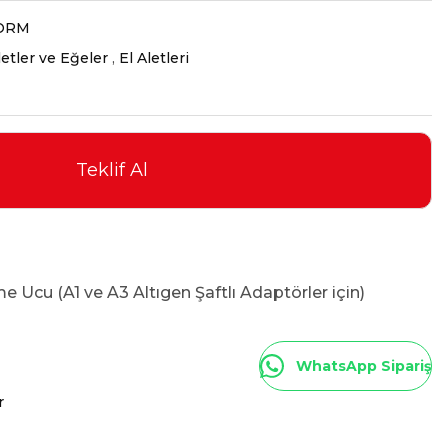
ORM
letler ve Eğeler
,
El Aletleri
1
Teklif Al
Ucu (A1 ve A3 Altıgen Şaftlı Adaptörler için)
WhatsApp Sipariş
r