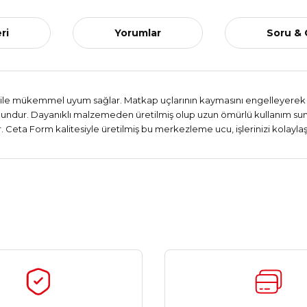
ri
Yorumlar
Soru &
 ile mükemmel uyum sağlar. Matkap uçlarının kaymasını engelleyerek h
gundur. Dayanıklı malzemeden üretilmiş olup uzun ömürlü kullanım sun
ir. Ceta Form kalitesiyle üretilmiş bu merkezleme ucu, işlerinizi kolayl
Ürün hakkında henüz soru sorulmamış.
Bu ürüne ilk yorumu siz yapın!
Yorum Yaz
Soru Sor