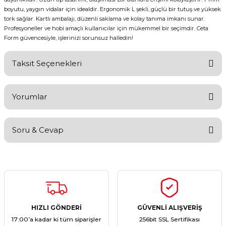
boyutu, yaygın vidalar için idealdir. Ergonomik L şekli, güçlü bir tutuş ve yüksek
tork sağlar. Kartlı ambalajı, düzenli saklama ve kolay tanıma imkanı sunar.
Profesyoneller ve hobi amaçlı kullanıcılar için mükemmel bir seçimdir. Ceta
Form güvencesiyle, işlerinizi sorunsuz halledin!
Taksit Seçenekleri
Yorumlar
Soru & Cevap
Bu ürüne ilk yorumu siz yapın!
Yorum Yaz
Ürün hakkında henüz soru sorulmamış.
Soru Sor
HIZLI GÖNDERİ
GÜVENLİ ALIŞVERİŞ
17:00’a kadar ki tüm siparişler
256bit SSL Sertifikası