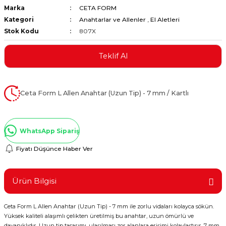
Marka
CETA FORM
ştırıclar
lar ve Penseler
Kategori
Anahtarlar ve Allenler
,
El Aletleri
Stok Kodu
807X
cılar
i
Teklif Al
erleri
e Eğeler
i Kaplamalar
Ceta Form L Allen Anahtar (Uzun Tip) - 7 mm / Kartlı
etleri
WhatsApp Sipariş
Fiyatı Düşünce Haber Ver
Atölye Aletleri
Ürün Bilgisi
Ceta Form L Allen Anahtar (Uzun Tip) - 7 mm ile zorlu vidaları kolayca sökün.
 Aksesuarları
Yüksek kaliteli alaşımlı çelikten üretilmiş bu anahtar, uzun ömürlü ve
dayanıklıdır. Uzun tip tasarımı, ulaşılması zor alanlara erişimi kolaylaştırır. 7 mm