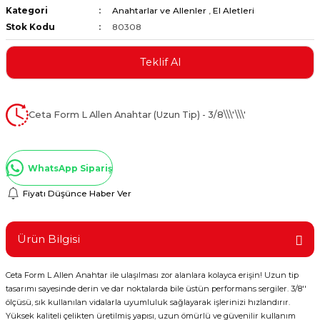
Kategori
Anahtarlar ve Allenler
,
El Aletleri
ştırıclar
lar ve Penseler
Stok Kodu
80308
cılar
i
Teklif Al
erleri
e Eğeler
Ceta Form L Allen Anahtar (Uzun Tip) - 3/8\\\'\\\'
i Kaplamalar
etleri
WhatsApp Sipariş
Fiyatı Düşünce Haber Ver
Atölye Aletleri
Ürün Bilgisi
Ceta Form L Allen Anahtar ile ulaşılması zor alanlara kolayca erişin! Uzun tip
tasarımı sayesinde derin ve dar noktalarda bile üstün performans sergiler. 3/8''
 Aksesuarları
ölçüsü, sık kullanılan vidalarla uyumluluk sağlayarak işlerinizi hızlandırır.
Yüksek kaliteli çelikten üretilmiş yapısı, uzun ömürlü ve güvenilir kullanım