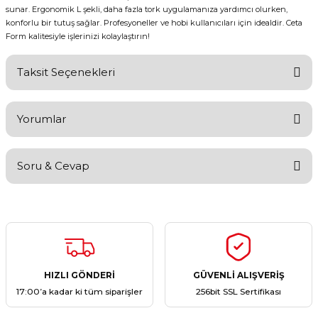
sunar. Ergonomik L şekli, daha fazla tork uygulamanıza yardımcı olurken,
konforlu bir tutuş sağlar. Profesyoneller ve hobi kullanıcıları için idealdir. Ceta
Form kalitesiyle işlerinizi kolaylaştırın!
Taksit Seçenekleri
Yorumlar
Soru & Cevap
Bu ürüne ilk yorumu siz yapın!
Yorum Yaz
Ürün hakkında henüz soru sorulmamış.
Soru Sor
HIZLI GÖNDERİ
GÜVENLİ ALIŞVERİŞ
17:00’a kadar ki tüm siparişler
256bit SSL Sertifikası