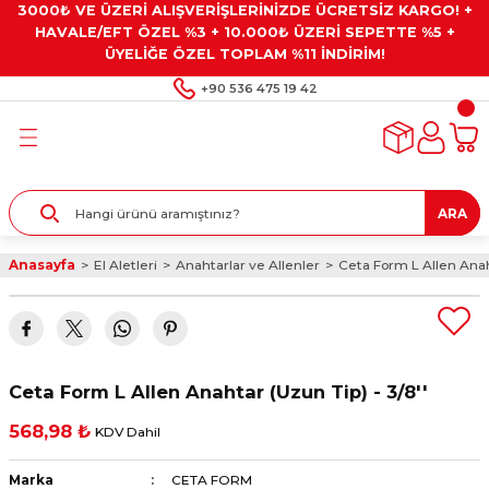
3000₺ VE ÜZERİ ALIŞVERİŞLERİNİZDE ÜCRETSİZ KARGO! +
Geri Dön
Geri Dön
Geri Dön
Geri Dön
Geri Dön
HAVALE/EFT ÖZEL %3 + 10.000₺ ÜZERİ SEPETTE %5 +
ÜYELİĞE ÖZEL TOPLAM %11 İNDİRİM!
ar
eyler
e Gresler
ndırma Taşları ve
+90 536 475 19 42
ar
eyiciler
ve Alet Setleri
ırıcılar
- Kaplama
ı
llenler
ARA
kler
eyler
ar ve Aksesuarları
Anasayfa
El Aletleri
Anahtarlar ve Allenler
Ceta Form L Allen Anaht
r
tırıcılar
arı
ı
 Yapıştırıcılar
ik Kesme Ve Taşlama Sıvıları
 Bits Uçlar
Ceta Form L Allen Anahtar (Uzun Tip) - 3/8''
lar
yleri
ları
ciler
568,98 ₺
KDV Dahil
r
ler
ciler
etler ve Multimetreler
Marka
CETA FORM