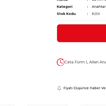
Kategori
Anahtarl
Stok Kodu
825X
Ceta Form L Allen Anah
Fiyatı Düşünce Haber Ve