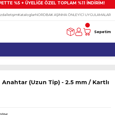
PETTE %5 + ÜYELİĞE ÖZEL TOPLAM %11 İNDİRİM!
ızda
İletişim
Kataloglar
NORDBAK AŞINMA ÖNLEYİCİ UYGULAMALAR
Sepetim
 Anahtar (Uzun Tip) - 2.5 mm / Kartlı
ORM