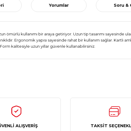
ri
Yorumlar
Soru &
zun ömürlü kullanımı bir araya getiriyor. Uzun tip tasarımı sayesinde ul
lıdır. Ergonomik yapısı sayesinde rahat bir kullanım sağlar. Kartlı amb
orm kalitesiyle uzun yıllar güvenle kullanabilirsiniz.
Ürün hakkında henüz soru sorulmamış.
Bu ürüne ilk yorumu siz yapın!
Yorum Yaz
Soru Sor
ÜVENLİ ALIŞVERİŞ
TAKSİT SEÇENEKL