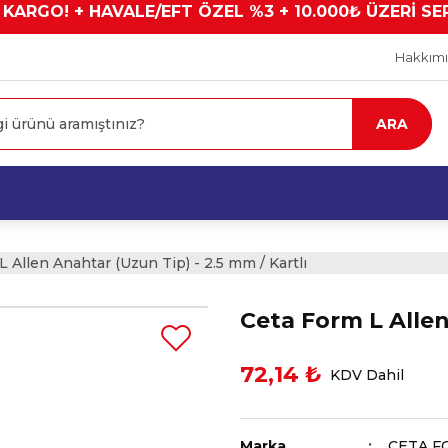
 KARGO! + HAVALE/EFT ÖZEL %3 + 10.000₺ ÜZERİ SE
Hakkım
ARA
 Allen Anahtar (Uzun Tip) - 2.5 mm / Kartlı
Ceta Form L Allen
72,14 ₺
KDV Dahil
Marka
CETA F