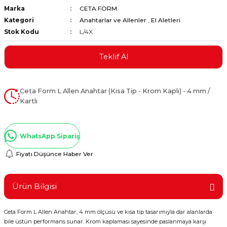
Marka
CETA FORM
ştırıclar
lar ve Penseler
Kategori
Anahtarlar ve Allenler
,
El Aletleri
Stok Kodu
L/4X
cılar
i
Teklif Al
erleri
e Eğeler
i Kaplamalar
Ceta Form L Allen Anahtar (Kısa Tip - Krom Kaplı) - 4 mm /
Kartlı
etleri
WhatsApp Sipariş
Fiyatı Düşünce Haber Ver
Atölye Aletleri
Ürün Bilgisi
 Aksesuarları
Ceta Form L Allen Anahtar, 4 mm ölçüsü ve kısa tip tasarımıyla dar alanlarda
bile üstün performans sunar. Krom kaplaması sayesinde paslanmaya karşı