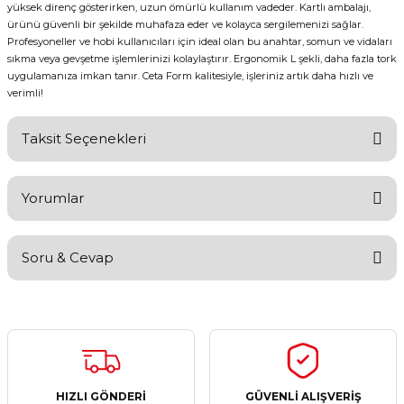
yüksek direnç gösterirken, uzun ömürlü kullanım vadeder. Kartlı ambalajı,
ürünü güvenli bir şekilde muhafaza eder ve kolayca sergilemenizi sağlar.
Profesyoneller ve hobi kullanıcıları için ideal olan bu anahtar, somun ve vidaları
sıkma veya gevşetme işlemlerinizi kolaylaştırır. Ergonomik L şekli, daha fazla tork
uygulamanıza imkan tanır. Ceta Form kalitesiyle, işleriniz artık daha hızlı ve
verimli!
Taksit Seçenekleri
Yorumlar
Soru & Cevap
Bu ürüne ilk yorumu siz yapın!
Yorum Yaz
Ürün hakkında henüz soru sorulmamış.
Soru Sor
HIZLI GÖNDERİ
GÜVENLİ ALIŞVERİŞ