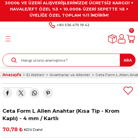
3000₺ VE ÜZERİ ALIŞVERİŞLERİNİZDE ÜCRETSİZ KARGO! +
Geri Dön
Geri Dön
Geri Dön
Geri Dön
Geri Dön
HAVALE/EFT ÖZEL %3 + 10.000₺ ÜZERİ SEPETTE %5 +
ÜYELİĞE ÖZEL TOPLAM %11 İNDİRİM!
ar
eyler
e Gresler
ndırma Taşları ve
+90 536 475 19 42
0
ar
eyiciler
ve Alet Setleri
ırıcılar
- Kaplama
ı
llenler
ARA
kler
eyler
ar ve Aksesuarları
Anasayfa
El Aletleri
Anahtarlar ve Allenler
Ceta Form L Allen Anaht
r
tırıcılar
arı
ı
 Yapıştırıcılar
ik Kesme Ve Taşlama Sıvıları
 Bits Uçlar
Ceta Form L Allen Anahtar (Kısa Tip - Krom
lar
yleri
ları
ciler
Kaplı) - 4 mm / Kartlı
70,78 ₺
KDV Dahil
r
ler
ciler
etler ve Multimetreler