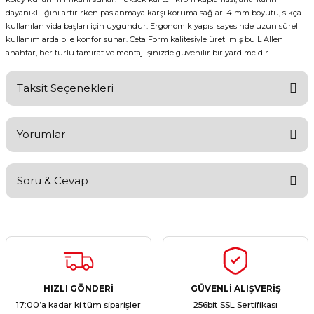
dayanıklılığını artırırken paslanmaya karşı koruma sağlar. 4 mm boyutu, sıkça
kullanılan vida başları için uygundur. Ergonomik yapısı sayesinde uzun süreli
kullanımlarda bile konfor sunar. Ceta Form kalitesiyle üretilmiş bu L Allen
anahtar, her türlü tamirat ve montaj işinizde güvenilir bir yardımcıdır.
Taksit Seçenekleri
Yorumlar
Soru & Cevap
Bu ürüne ilk yorumu siz yapın!
Yorum Yaz
Ürün hakkında henüz soru sorulmamış.
Soru Sor
HIZLI GÖNDERİ
GÜVENLİ ALIŞVERİŞ
17:00’a kadar ki tüm siparişler
256bit SSL Sertifikası