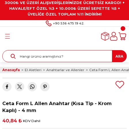
3000₺ VE ÜZERİ ALIŞVERİŞLERİNİZDE ÜCRETSİZ KARGO! +
Geri Dön
Geri Dön
Geri Dön
Geri Dön
Geri Dön
HAVALE/EFT ÖZEL %3 + 10.000₺ ÜZERİ SEPETTE %5 +
ÜYELİĞE ÖZEL TOPLAM %11 İNDİRİM!
ar
eyler
e Gresler
ndırma Taşları ve
+90 536 475 19 42
ar
eyiciler
ve Alet Setleri
ırıcılar
- Kaplama
ı
llenler
ARA
kler
eyler
ar ve Aksesuarları
Anasayfa
El Aletleri
Anahtarlar ve Allenler
Ceta Form L Allen Anah
r
tırıcılar
arı
ı
 Yapıştırıcılar
ik Kesme Ve Taşlama Sıvıları
 Bits Uçlar
Ceta Form L Allen Anahtar (Kısa Tip - Krom
lar
yleri
ları
ciler
Kaplı) - 4 mm
40,84 ₺
KDV Dahil
r
ler
ciler
etler ve Multimetreler