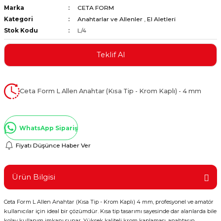
Marka
CETA FORM
ştırıclar
lar ve Penseler
Kategori
Anahtarlar ve Allenler
,
El Aletleri
Stok Kodu
L/4
cılar
i
Teklif Al
erleri
e Eğeler
i Kaplamalar
Ceta Form L Allen Anahtar (Kısa Tip - Krom Kaplı) - 4 mm
etleri
WhatsApp Sipariş
Fiyatı Düşünce Haber Ver
Atölye Aletleri
Ürün Bilgisi
Ceta Form L Allen Anahtar (Kısa Tip - Krom Kaplı) 4 mm, profesyonel ve amatör
 Aksesuarları
kullanıcılar için ideal bir çözümdür. Kısa tip tasarımı sayesinde dar alanlarda bile
kolay kullanım imkanı sunar. Yüksek kaliteli krom kaplaması, anahtarın