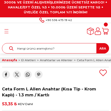
3000₺ VE ÜZERİ ALIŞVERİŞLERİNİZDE ÜCRETSİZ KARGO! +
Geri Dön
Geri Dön
Geri Dön
Geri Dön
Geri Dön
HAVALE/EFT ÖZEL %3 + 10.000₺ ÜZERİ SEPETTE %5 +
ÜYELİĞE ÖZEL TOPLAM %11 İNDİRİM!
ar
eyler
e Gresler
ndırma Taşları ve
+90 536 475 19 42
ar
eyiciler
ve Alet Setleri
ırıcılar
- Kaplama
ı
llenler
ARA
kler
eyler
ar ve Aksesuarları
Anasayfa
El Aletleri
Anahtarlar ve Allenler
Ceta Form L Allen Anahta
r
tırıcılar
arı
ı
 Yapıştırıcılar
ik Kesme Ve Taşlama Sıvıları
 Bits Uçlar
Ceta Form L Allen Anahtar (Kısa Tip - Krom
lar
yleri
ları
ciler
Kaplı) - 1.3 mm / Kartlı
53,35 ₺
KDV Dahil
r
ler
ciler
etler ve Multimetreler