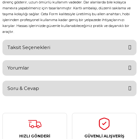
direnç gösterir, uzun ömürlü kullanım vadeder. Dar alanlarda bile kolayca
manevra yapabilmeniz için tasarlanmıştır. Kartlı ambalajı, düzenli saklama ve
taşıma kolaylığı sağlar. Ceta Form kalitesiyle üretilmiş bu allen anahtarı, hobi
işlerinden profesyonel kullanıma kadar geniş bir yelpazede ihtiyaçlarınızı
karşılar. Hassas işlerinizde güvenle kullanabileceğiniz pratik ve dayanıklı bir
araçtır.
Taksit Seçenekleri
Yorumlar
Soru & Cevap
Bu ürüne ilk yorumu siz yapın!
Yorum Yaz
Ürün hakkında henüz soru sorulmamış.
Soru Sor
HIZLI GÖNDERİ
GÜVENLİ ALIŞVERİŞ