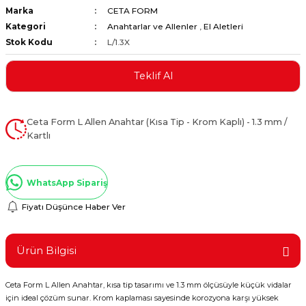
Marka
CETA FORM
ştırıclar
lar ve Penseler
Kategori
Anahtarlar ve Allenler
,
El Aletleri
Stok Kodu
L/1.3X
cılar
i
Teklif Al
erleri
e Eğeler
i Kaplamalar
Ceta Form L Allen Anahtar (Kısa Tip - Krom Kaplı) - 1.3 mm /
Kartlı
etleri
WhatsApp Sipariş
Fiyatı Düşünce Haber Ver
Atölye Aletleri
Ürün Bilgisi
 Aksesuarları
Ceta Form L Allen Anahtar, kısa tip tasarımı ve 1.3 mm ölçüsüyle küçük vidalar
için ideal çözüm sunar. Krom kaplaması sayesinde korozyona karşı yüksek