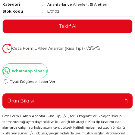
Kategori
Anahtarlar ve Allenler
,
El Aletleri
ştırıclar
lar ve Penseler
Stok Kodu
L/0102
cılar
i
Teklif Al
erleri
e Eğeler
Ceta Form L Allen Anahtar (Kısa Tip) - 1/2\\\'\\\'
i Kaplamalar
etleri
WhatsApp Sipariş
Fiyatı Düşünce Haber Ver
Atölye Aletleri
Ürün Bilgisi
Ceta Form L Allen Anahtar (Kısa Tip) 1/2'', zorlu bağlantıları kolayca söküp
takmanızı sağlayan dayanıklı ve kullanışlı bir araçtır. Kısa tip tasarımı, dar
 Aksesuarları
alanlarda çalışmayı kolaylaştırırken, yüksek kaliteli malzemesi uzun ömürlü
kullanım sunar. 1/2'' ölçüsü, yaygın vidalarla uyumluluk sağlar. Profesyonel