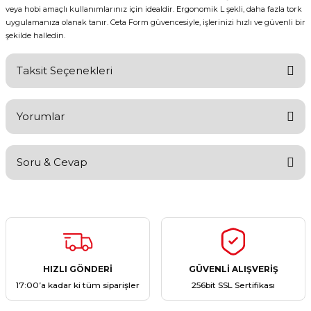
veya hobi amaçlı kullanımlarınız için idealdir. Ergonomik L şekli, daha fazla tork
uygulamanıza olanak tanır. Ceta Form güvencesiyle, işlerinizi hızlı ve güvenli bir
şekilde halledin.
Taksit Seçenekleri
Yorumlar
Soru & Cevap
Bu ürüne ilk yorumu siz yapın!
Yorum Yaz
Ürün hakkında henüz soru sorulmamış.
Soru Sor
HIZLI GÖNDERİ
GÜVENLİ ALIŞVERİŞ
17:00’a kadar ki tüm siparişler
256bit SSL Sertifikası