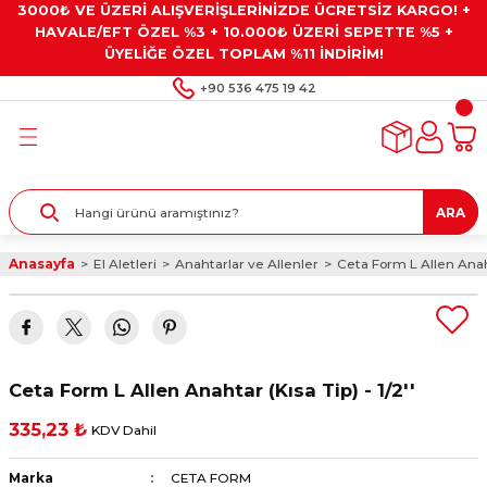
3000₺ VE ÜZERİ ALIŞVERİŞLERİNİZDE ÜCRETSİZ KARGO! +
Geri Dön
Geri Dön
Geri Dön
Geri Dön
Geri Dön
HAVALE/EFT ÖZEL %3 + 10.000₺ ÜZERİ SEPETTE %5 +
ÜYELİĞE ÖZEL TOPLAM %11 İNDİRİM!
ar
eyler
e Gresler
ndırma Taşları ve
+90 536 475 19 42
ar
eyiciler
ve Alet Setleri
ırıcılar
- Kaplama
ı
llenler
ARA
kler
eyler
ar ve Aksesuarları
Anasayfa
El Aletleri
Anahtarlar ve Allenler
Ceta Form L Allen Anahta
r
tırıcılar
arı
ı
 Yapıştırıcılar
ik Kesme Ve Taşlama Sıvıları
 Bits Uçlar
Ceta Form L Allen Anahtar (Kısa Tip) - 1/2''
lar
yleri
ları
ciler
335,23 ₺
KDV Dahil
r
ler
ciler
etler ve Multimetreler
Marka
CETA FORM