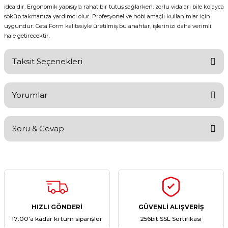
idealdir. Ergonomik yapısıyla rahat bir tutuş sağlarken, zorlu vidaları bile kolayca
söküp takmanıza yardımcı olur. Profesyonel ve hobi amaçlı kullanımlar için
uygundur. Ceta Form kalitesiyle üretilmiş bu anahtar, işlerinizi daha verimli
hale getirecektir.
Taksit Seçenekleri
Yorumlar
Soru & Cevap
Bu ürüne ilk yorumu siz yapın!
Yorum Yaz
Ürün hakkında henüz soru sorulmamış.
Soru Sor
HIZLI GÖNDERİ
GÜVENLİ ALIŞVERİŞ
17:00’a kadar ki tüm siparişler
256bit SSL Sertifikası