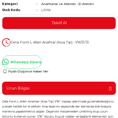
Kategori
Anahtarlar ve Allenler
,
El Aletleri
ştırıclar
lar ve Penseler
Stok Kodu
L/0116
cılar
i
Teklif Al
erleri
e Eğeler
Ceta Form L Allen Anahtar (Kısa Tip) - 1/16\\\'\\\'
i Kaplamalar
etleri
WhatsApp Sipariş
Fiyatı Düşünce Haber Ver
Atölye Aletleri
Ürün Bilgisi
Ceta Form L Allen Anahtar (Kısa Tip) 1/16'', hassas işlerinizde güvenebileceğiniz,
yüksek kaliteli bir el aletidir. Kısa tasarımı sayesinde dar alanlarda bile kolayca
 Aksesuarları
manevra yapabilmenizi sağlar. Dayanıklı malzemeden üretilmiş olup uzun
ömürlü kullanım sunar. 1/16'' ölçüsü, küçük vidalar ve bağlantı elemanları için