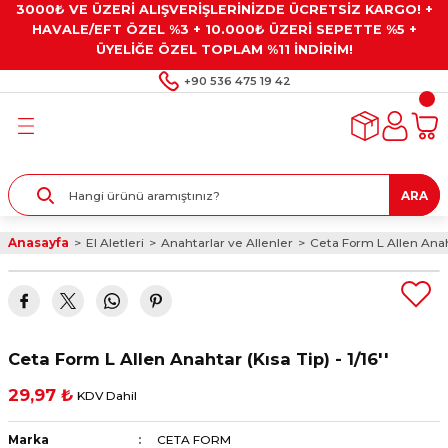
3000₺ VE ÜZERİ ALIŞVERİŞLERİNİZDE ÜCRETSİZ KARGO! +
Geri Dön
Geri Dön
Geri Dön
Geri Dön
Geri Dön
HAVALE/EFT ÖZEL %3 + 10.000₺ ÜZERİ SEPETTE %5 +
ÜYELİĞE ÖZEL TOPLAM %11 İNDİRİM!
ar
eyler
e Gresler
ndırma Taşları ve
+90 536 475 19 42
ar
eyiciler
ve Alet Setleri
ırıcılar
- Kaplama
ı
llenler
ARA
kler
eyler
ar ve Aksesuarları
Anasayfa
El Aletleri
Anahtarlar ve Allenler
Ceta Form L Allen Anahta
r
tırıcılar
arı
ı
 Yapıştırıcılar
ik Kesme Ve Taşlama Sıvıları
 Bits Uçlar
Ceta Form L Allen Anahtar (Kısa Tip) - 1/16''
lar
yleri
ları
ciler
29,97 ₺
KDV Dahil
r
ler
ciler
etler ve Multimetreler
Marka
CETA FORM