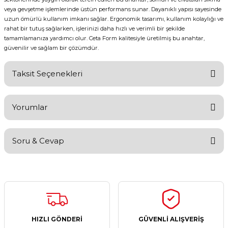
veya gevşetme işlemlerinde üstün performans sunar. Dayanıklı yapısı sayesinde
uzun ömürlü kullanım imkanı sağlar. Ergonomik tasarımı, kullanım kolaylığı ve
rahat bir tutuş sağlarken, işlerinizi daha hızlı ve verimli bir şekilde
tamamlamanıza yardımcı olur. Ceta Form kalitesiyle üretilmiş bu anahtar,
güvenilir ve sağlam bir çözümdür.
Taksit Seçenekleri
Yorumlar
Soru & Cevap
Bu ürüne ilk yorumu siz yapın!
Yorum Yaz
Ürün hakkında henüz soru sorulmamış.
Soru Sor
HIZLI GÖNDERİ
GÜVENLİ ALIŞVERİŞ