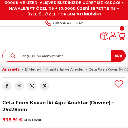
3000₺ VE ÜZERİ ALIŞVERİŞLERİNİZDE ÜCRETSİZ KARGO! +
Geri Dön
Geri Dön
Geri Dön
Geri Dön
Geri Dön
HAVALE/EFT ÖZEL %3 + 10.000₺ ÜZERİ SEPETTE %5 +
ÜYELİĞE ÖZEL TOPLAM %11 İNDİRİM!
ar
eyler
e Gresler
ndırma Taşları ve
+90 536 475 19 42
ar
eyiciler
ve Alet Setleri
ırıcılar
- Kaplama
ı
llenler
ARA
kler
eyler
ar ve Aksesuarları
Anasayfa
El Aletleri
Anahtarlar ve Allenler
Ceta Form Kovan İki 
r
tırıcılar
arı
ı
 Yapıştırıcılar
ik Kesme Ve Taşlama Sıvıları
 Bits Uçlar
Ceta Form Kovan İki Ağız Anahtar (Dövme) -
lar
yleri
ları
ciler
25x28mm
938,91 ₺
KDV Dahil
r
ler
ciler
etler ve Multimetreler