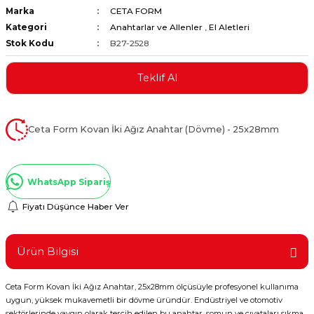
Marka
CETA FORM
ştırıclar
lar ve Penseler
Kategori
Anahtarlar ve Allenler
,
El Aletleri
Stok Kodu
B27-2528
cılar
i
Teklif Al
erleri
e Eğeler
i Kaplamalar
Ceta Form Kovan İki Ağız Anahtar (Dövme) - 25x28mm
etleri
WhatsApp Sipariş
Fiyatı Düşünce Haber Ver
Atölye Aletleri
Ürün Bilgisi
Ceta Form Kovan İki Ağız Anahtar, 25x28mm ölçüsüyle profesyonel kullanıma
 Aksesuarları
uygun, yüksek mukavemetli bir dövme üründür. Endüstriyel ve otomotiv
sektörlerinde yaygın olarak tercih edilen bu anahtar, somun ve cıvataları sıkma