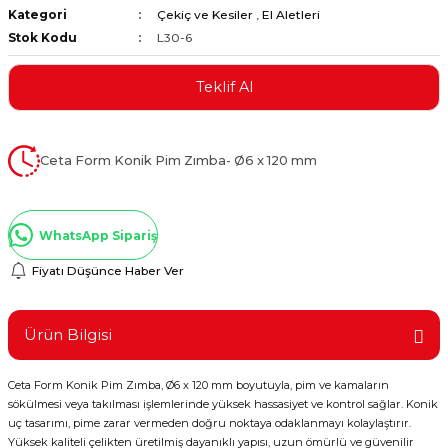
Kategori
Çekiç ve Kesiler
,
El Aletleri
ştırıclar
lar ve Penseler
Stok Kodu
L30-6
cılar
i
Teklif Al
erleri
e Eğeler
Ceta Form Konik Pim Zımba- Ø6 x 120 mm
i Kaplamalar
etleri
WhatsApp Sipariş
Fiyatı Düşünce Haber Ver
Atölye Aletleri
Ürün Bilgisi
Ceta Form Konik Pim Zımba, Ø6 x 120 mm boyutuyla, pim ve kamaların
sökülmesi veya takılması işlemlerinde yüksek hassasiyet ve kontrol sağlar. Konik
 Aksesuarları
uç tasarımı, pime zarar vermeden doğru noktaya odaklanmayı kolaylaştırır.
Yüksek kaliteli çelikten üretilmiş dayanıklı yapısı, uzun ömürlü ve güvenilir