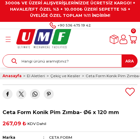
3000₺ VE ÜZERİ ALIŞVERİŞLERİNİZDE ÜCRETSİZ KARGO! +
Geri Dön
Geri Dön
Geri Dön
Geri Dön
Geri Dön
HAVALE/EFT ÖZEL %3 + 10.000₺ ÜZERİ SEPETTE %5 +
ÜYELİĞE ÖZEL TOPLAM %11 İNDİRİM!
ar
eyler
e Gresler
ndırma Taşları ve
+90 536 475 19 42
0
ar
eyiciler
ve Alet Setleri
ırıcılar
- Kaplama
ı
llenler
ARA
kler
eyler
ar ve Aksesuarları
Anasayfa
El Aletleri
Çekiç ve Kesiler
Ceta Form Konik Pim Zımba
r
tırıcılar
arı
ı
 Yapıştırıcılar
ik Kesme Ve Taşlama Sıvıları
 Bits Uçlar
Ceta Form Konik Pim Zımba- Ø6 x 120 mm
lar
yleri
ları
ciler
267,09 ₺
KDV Dahil
r
ler
ciler
etler ve Multimetreler
Marka
CETA FORM