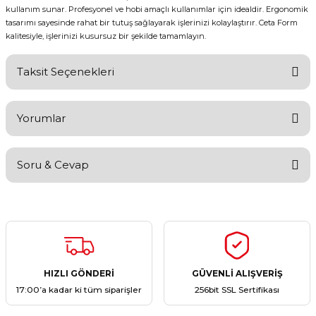
kullanım sunar. Profesyonel ve hobi amaçlı kullanımlar için idealdir. Ergonomik
tasarımı sayesinde rahat bir tutuş sağlayarak işlerinizi kolaylaştırır. Ceta Form
kalitesiyle, işlerinizi kusursuz bir şekilde tamamlayın.
Taksit Seçenekleri
Yorumlar
Soru & Cevap
Bu ürüne ilk yorumu siz yapın!
Yorum Yaz
Ürün hakkında henüz soru sorulmamış.
Soru Sor
HIZLI GÖNDERİ
GÜVENLİ ALIŞVERİŞ
17:00’a kadar ki tüm siparişler
256bit SSL Sertifikası